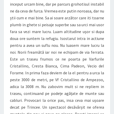
inceput urcam bine, dar pe parcurs grohotisul instabil
ne da ceva de furca. Vremea este putin noroasa, dar nu
știi cum e mai bine. Sa ai soare arzător care iti toarne
plumb in ghete si peisaje superbe sau sa urci mai usor
fara sa vezi mare lucru. Luam altitudine ușor si dupa
doua ore suntem la refugiu. Isostarul intra in actiune
pentru a avea un suflu nou. Nu luasem mare lucru la
noi. Norii freamătă iar noi ne echipam de via ferrata.
Este un traseu frumos ce ne poarta pe Varfurile
Cristallino, Cresta Bianca, Cima Padeon, Vecio del
Forame. In prima faza deviem de la el pentru a urca la
peste 3000 de metri, pe Vf Cristallino de Ampezoo,
adica la 3008 m. Nu zabovim mult si ne repliem in
traseu, continuand pe podețe agățate de munte sau
cabluri. Provocari la orice pas, insa ceva mai ușoare
decat pe Trincee. Un spectacol desăvârșit ne oferea
muntele din nou și noua ne placea. Pereti imenși se