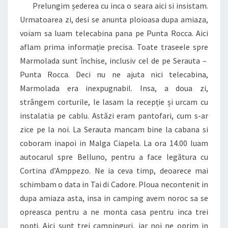
Prelungim șederea cu inca o seara aici si insistam.
Urmatoarea zi, desi se anunta ploioasa dupa amiaza,
voiam sa luam telecabina pana pe Punta Rocca. Aici
aflam prima informație precisa. Toate traseele spre
Marmolada sunt închise, inclusiv cel de pe Serauta –
Punta Rocca. Deci nu ne ajuta nici telecabina,
Marmolada era inexpugnabil. Insa, a doua zi,
strângem corturile, le lasam la recepție și urcam cu
instalatia pe cablu. Astăzi eram pantofari, cum s-ar
zice pe la noi. La Serauta mancam bine la cabana si
coboram inapoi in Malga Ciapela. La ora 14.00 luam
autocarul spre Belluno, pentru a face legătura cu
Cortina d’Amppezo. Ne ia ceva timp, deoarece mai
schimbam o data in Tai di Cadore. Ploua necontenit in
dupa amiaza asta, insa in camping avem noroc sa se
opreasca pentru a ne monta casa pentru inca trei
nopți. Aici sunt trei campinguri, iar noi ne oprim in