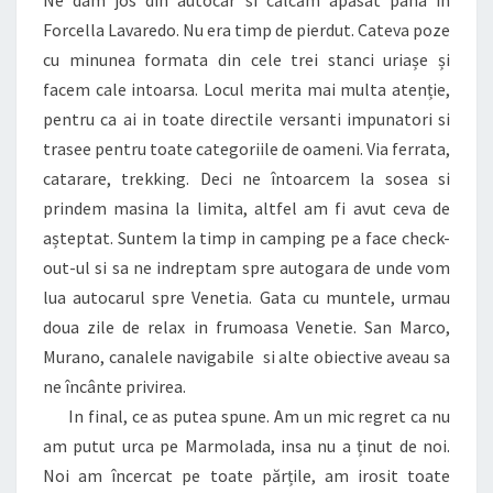
Forcella Lavaredo. Nu era timp de pierdut. Cateva poze
cu minunea formata din cele trei stanci uriașe și
facem cale intoarsa. Locul merita mai multa atenție,
pentru ca ai in toate directile versanti impunatori si
trasee pentru toate categoriile de oameni. Via ferrata,
catarare, trekking. Deci ne întoarcem la sosea si
prindem masina la limita, altfel am fi avut ceva de
așteptat. Suntem la timp in camping pe a face check-
out-ul si sa ne indreptam spre autogara de unde vom
lua autocarul spre Venetia. Gata cu muntele, urmau
doua zile de relax in frumoasa Venetie. San Marco,
Murano, canalele navigabile si alte obiective aveau sa
ne încânte privirea.
In final, ce as putea spune. Am un mic regret ca nu
am putut urca pe Marmolada, insa nu a ținut de noi.
Noi am încercat pe toate părțile, am irosit toate