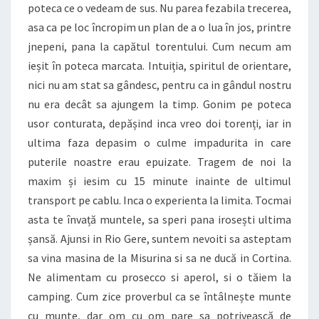
poteca ce o vedeam de sus. Nu parea fezabila trecerea,
asa ca pe loc încropim un plan de a o lua în jos, printre
jnepeni, pana la capătul torentului. Cum necum am
ieșit în poteca marcata. Intuiția, spiritul de orientare,
nici nu am stat sa gândesc, pentru ca in gândul nostru
nu era decât sa ajungem la timp. Gonim pe poteca
usor conturata, depășind inca vreo doi torenți, iar in
ultima faza depasim o culme impadurita in care
puterile noastre erau epuizate. Tragem de noi la
maxim și iesim cu 15 minute inainte de ultimul
transport pe cablu. Inca o experienta la limita. Tocmai
asta te învață muntele, sa speri pana irosești ultima
șansă. Ajunsi in Rio Gere, suntem nevoiti sa asteptam
sa vina masina de la Misurina si sa ne ducă in Cortina.
Ne alimentam cu prosecco si aperol, si o tăiem la
camping. Cum zice proverbul ca se întâlnește munte
cu munte, dar om cu om pare sa potrivească de