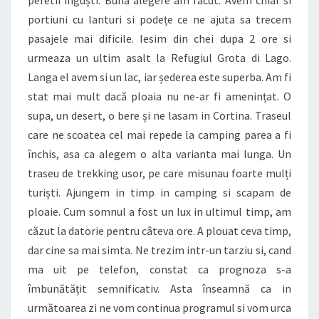
portiuni cu lanturi si podețe ce ne ajuta sa trecem
pasajele mai dificile. Iesim din chei dupa 2 ore si
urmeaza un ultim asalt la Refugiul Grota di Lago.
Langa el avem si un lac, iar șederea este superba. Am fi
stat mai mult dacă ploaia nu ne-ar fi amenințat. O
supa, un desert, o bere și ne lasam in Cortina. Traseul
care ne scoatea cel mai repede la camping parea a fi
închis, asa ca alegem o alta varianta mai lunga. Un
traseu de trekking usor, pe care misunau foarte mulți
turiști. Ajungem in timp in camping si scapam de
ploaie. Cum somnul a fost un lux in ultimul timp, am
căzut la datorie pentru câteva ore. A plouat ceva timp,
dar cine sa mai simta. Ne trezim intr-un tarziu si, cand
ma uit pe telefon, constat ca prognoza s-a
îmbunătățit semnificativ. Asta înseamnă ca in
următoarea zi ne vom continua programul si vom urca