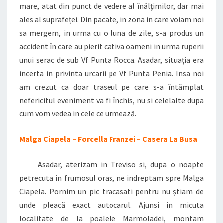
mare, atat din punct de vedere al înălțimilor, dar mai
ales al suprafeței. Din pacate, in zona in care voiam noi
sa mergem, in urma cu o luna de zile, s-a produs un
accident în care au pierit cativa oameni in urma ruperii
unui serac de sub Vf Punta Rocca. Asadar, situația era
incerta in privinta urcarii pe Vf Punta Penia. Insa noi
am crezut ca doar traseul pe care s-a întâmplat
nefericitul eveniment va fi închis, nu si celelalte dupa
cum vom vedea in cele ce urmează.
Malga Ciapela – Forcella Franzei – Casera La Busa
Asadar, aterizam in Treviso si, dupa o noapte
petrecuta in frumosul oras, ne indreptam spre Malga
Ciapela. Pornim un pic tracasati pentru nu știam de
unde pleacă exact autocarul. Ajunsi in micuta
localitate de la poalele Marmoladei, montam