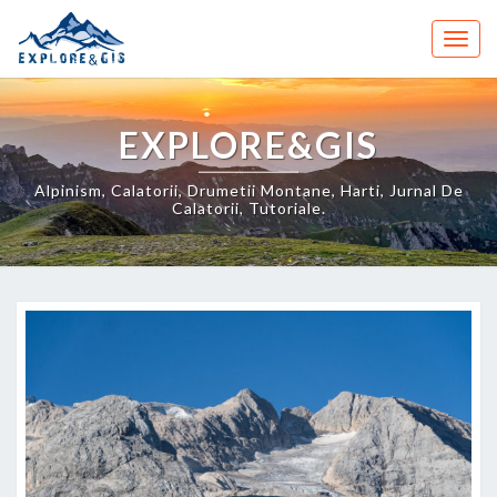
Skip
to
Togg
content
navig
EXPLORE&GIS
Alpinism, Calatorii, Drumetii Montane, Harti, Jurnal De
Calatorii, Tutoriale.