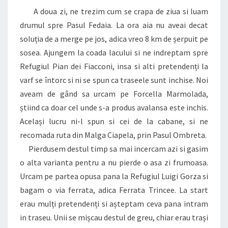
A doua zi, ne trezim cum se crapa de ziua si luam
drumul spre Pasul Fedaia. La ora aia nu aveai decat
soluția de a merge pe jos, adica vreo 8 km de șerpuit pe
sosea. Ajungem la coada lacului si ne indreptam spre
Refugiul Pian dei Fiacconi, insa si alti pretendenți la
varf se întorc si ni se spun ca traseele sunt inchise. Noi
aveam de gând sa urcam pe Forcella Marmolada,
știind ca doar cel unde s-a produs avalansa este inchis.
Același lucru ni-l spun si cei de la cabane, si ne
recomada ruta din Malga Ciapela, prin Pasul Ombreta.
Pierdusem destul timp sa mai incercam azi si gasim
o alta varianta pentru a nu pierde o asa zi frumoasa.
Urcam pe partea opusa pana la Refugiul Luigi Gorza si
bagam o via ferrata, adica Ferrata Trincee. La start
erau mulți pretendenți si așteptam ceva pana intram
in traseu. Unii se mișcau destul de greu, chiar erau trași