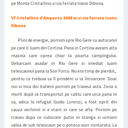
pe Monte Cristallino si via ferrata Ivano Dibona.
Vf Cristallino d’Ampezzo 3008 m si via ferrata Ivano
Dibona
Plini de energie, pornim spre Rio Gere cu autocarul
pe care il luam din Cortina. Pana in Cortina aveam alta
masina care oprea chiar la poarta campingului.
Debarcam asadar in Rio Gere si imediat luam
telescaunul pana la Son Forco. Nu era timp de pierdut,
pentru ca trebuia sa îl prindem si la întoarcere. Doar
noi si inca doi italieni pornim pe traseul asta. Zona a
murit după ce transportul pe cablu care urca pana in
sa, adica la refugiul Guido Lorenzi, a fost oprit din
cauza vechimii si a starii in care se afla. Pornim pe
traseu dupa ce coboram putin in stanga si urmam
valea de sub telescaun pe o poteca usor conturata. La