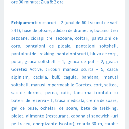
ore 30 minute; Ziua 8: 2 ore
Echipament:
rucsacuri – 2 (unul de 60 l si unul de varf
24 l), huse de ploaie, adidasi de drumetie, bocanci trei
sezoane, ciorapi trei sezoane, coltari, pantaloni de
corp, pantaloni de ploaie, pantaloni softshell,
pantaloni de trekking, pantaloni scurti, bluza de corp,
polar, geaca softshell – 1, geaca de puf – 2, geaca
Goretex Active, tricouri maneca scurta – 5, casca
alpinism, caciula, buff, cagula, bandana, manusi
softshell, manusi impermeabile Goretex, cort, saltea,
sac de dormit, perna, cutit, lanterna frontala cu
baterii de rezerva – 1, trusa medicala, crema de soare,
gel de buze, ochelari de soare, bete de trekking,
piolet, alimente (restaurant, cabana si sandwich -uri
pe traseu, energizante Isostar), coarda 30 m, carabe