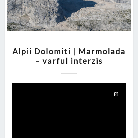
ALPII
Alpii Dolomiti | Marmolada
DOLOMITI
– varful interzis
|
MARMOLADA
–
VARFUL
INTERZIS