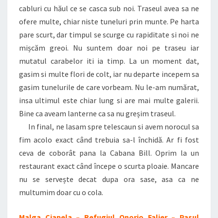
cabluri cu hăul ce se casca sub noi. Traseul avea sa ne
ofere multe, chiar niste tuneluri prin munte. Pe harta
pare scurt, dar timpul se scurge cu rapiditate si noi ne
mișcăm greoi. Nu suntem doar noi pe traseu iar
mutatul carabelor iti ia timp. La un moment dat,
gasim si multe flori de colt, iar nu departe incepem sa
gasim tunelurile de care vorbeam. Nu le-am numărat,
insa ultimul este chiar lung si are mai multe galerii.
Bine ca aveam lanterne ca sa nu greșim traseul.
In final, ne lasam spre telescaun si avem norocul sa
fim acolo exact când trebuia sa-l închidă. Ar fi fost
ceva de coborât pana la Cabana Bill. Oprim la un
restaurant exact când începe o scurta ploaie. Mancare
nu se servește decat dupa ora sase, asa ca ne
multumim doar cu o cola.
Malga Ciapela – Refugiul Onorio Falier – Pasul