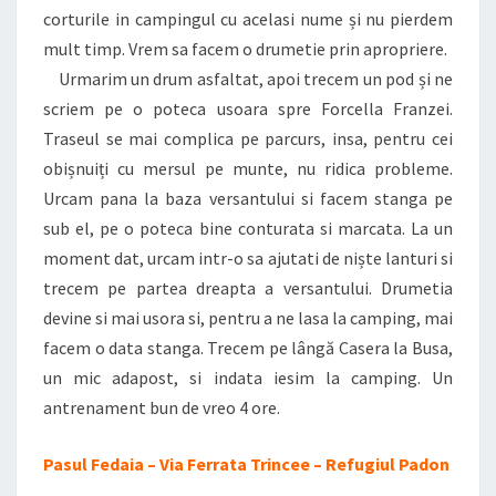
corturile in campingul cu acelasi nume și nu pierdem
mult timp. Vrem sa facem o drumetie prin apropriere.
Urmarim un drum asfaltat, apoi trecem un pod și ne
scriem pe o poteca usoara spre Forcella Franzei.
Traseul se mai complica pe parcurs, insa, pentru cei
obișnuiți cu mersul pe munte, nu ridica probleme.
Urcam pana la baza versantului si facem stanga pe
sub el, pe o poteca bine conturata si marcata. La un
moment dat, urcam intr-o sa ajutati de niște lanturi si
trecem pe partea dreapta a versantului. Drumetia
devine si mai usora si, pentru a ne lasa la camping, mai
facem o data stanga. Trecem pe lângă Casera la Busa,
un mic adapost, si indata iesim la camping. Un
antrenament bun de vreo 4 ore.
Pasul Fedaia – Via Ferrata Trincee – Refugiul Padon