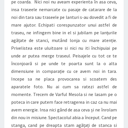
pe coarda. Nici noi nu aveam experienta în asa ceva,
insa traseele nemarcate cu pasaje de catarare de la
noi din tara sau traseele pe lanturi s-au dovedit a fi de
mare ajutor. Echipati corespunzator unui astfel de
traseu, ne infingem bine in el si jubilam pe lanțurile
agățate de stanci, mutând lonja cu mare atenție.
Privelistea este uluitoare si nici nu iti închipuiai pe
unde ar putea merge traseul. Peisajele cu tot ce te
înconjoară si pe unde te poarta sunt la o alta
dimensiune in comparație cu ce avem noi in tara.
Incepe sa ne placa provocarea si scoatem des
aparatele foto. Nu ai cum sa ratezi astfel de
momente. Trecem de Varful Mesola si ne lasam pe o
poteca in care putem face retragerea in caz ca nu mai
avem energie. Insa nici gând de asa ceva și ne înrolam
din nou in misiune. Spectacolul abia a început. Cand pe
stanga, cand pe dreapta stam agățați de stanca si