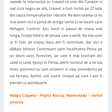
repede la intersecția cu traseul ce vine din Canazei si
vad scris negru pe alb, traseul a fost închis pe 27 iulie
din cauza temperaturilor ridicate. Ne dam seama ca nu
mai avem nici o șansă de atinge varful si ne lasam spre
Refugiul Contrin. Aici luam o pauza de masa mai
lunga, forțați fiind si de ploaia care a venit. Nu stiu cum
ar fi fost pe traseu daca am fi continuat, dar aici ii
dăduse binișor. Continuam spre localitatea Penia pe
un drum usor, forestier, pe care il mai scurtam din
cand in cand. Ajunși in Penia, avem norocul de a ne lua
niste polonezi cu care urcasem in ziua precedenta pe
via ferrata. Astfel, am scutit timpul pe care l-am fi
pierdut cu autobuzele.
Malga Ciapela – Punta Rocca, Marmolada – varful
interzis