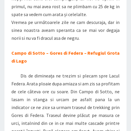
primul, nu mai avea rost sa ne plimbam cu 25 de kg in
spate sa vedem cum arata și celelalte.
Vremea pe următoarele zile ne cam descuraja, dar in
sinea noastra aveam speranta ca se mai vor degaja
norii si nu va fi dracul asa de negru.
Campo di Sotto – Gores di Federa – Refugiul Grota
di Lago
Dis de dimineața ne trezim si plecam spre Lacul
Federa. Arata ploaie dupa amiaza si am zis sa profitam
de cele câteva ore cu soare. Din Campo di Sotto, ne
lasam in stanga si urcam pe asfalt pana la un
indicator ce ne zice sa urmam traseul de trekking prin
Gores di Federa. Traseul devine plăcut pe masura ce
urci, intalnind din ce in ce mai multe cascade printre
peretii înguști. Bună alegere am facut. Avem chiar si