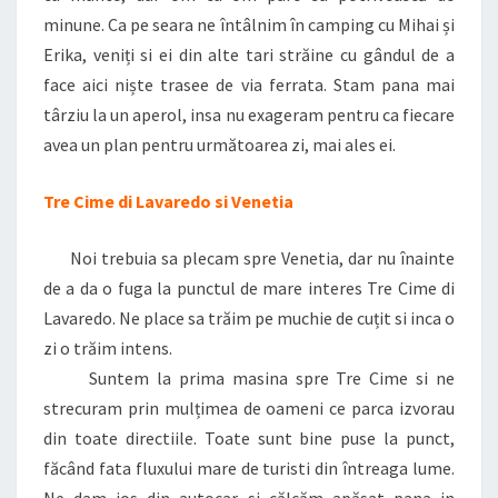
minune. Ca pe seara ne întâlnim în camping cu Mihai și
Erika, veniți si ei din alte tari străine cu gândul de a
face aici niște trasee de via ferrata. Stam pana mai
târziu la un aperol, insa nu exageram pentru ca fiecare
avea un plan pentru următoarea zi, mai ales ei.
Tre Cime di Lavaredo si Venetia
Noi trebuia sa plecam spre Venetia, dar nu înainte
de a da o fuga la punctul de mare interes Tre Cime di
Lavaredo. Ne place sa trăim pe muchie de cuțit si inca o
zi o trăim intens.
Suntem la prima masina spre Tre Cime si ne
strecuram prin mulțimea de oameni ce parca izvorau
din toate directiile. Toate sunt bine puse la punct,
făcând fata fluxului mare de turisti din întreaga lume.
Ne dam jos din autocar si călcăm apăsat pana in