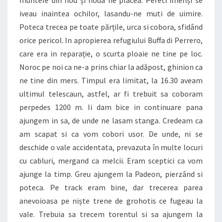
iveau inaintea ochilor, lasandu-ne muti de uimire.
Poteca trecea pe toate părțile, urca si cobora, sfidând
orice pericol. In apropierea refugiului Buffa di Perrero,
care era in reparație, o scurta ploaie ne tine pe loc.
Noroc pe noi ca ne-a prins chiar la adăpost, ghinion ca
ne tine din mers. Timpul era limitat, la 16.30 aveam
ultimul telescaun, astfel, ar fi trebuit sa coboram
perpedes 1200 m. Ii dam bice in continuare pana
ajungem in sa, de unde ne lasam stanga. Credeam ca
am scapat si ca vom cobori usor. De unde, ni se
deschide o vale accidentata, prevazuta în multe locuri
cu cabluri, mergand ca melcii. Eram sceptici ca vom
ajunge la timp. Greu ajungem la Padeon, pierzând si
poteca. Pe track eram bine, dar trecerea parea
anevoioasa pe niște trene de grohotis ce fugeau la
vale. Trebuia sa trecem torentul si sa ajungem la