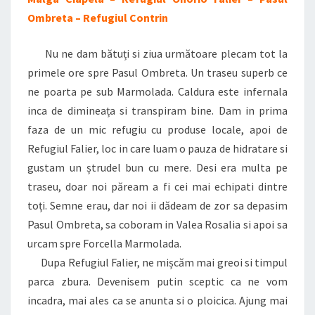
Ombreta – Refugiul Contrin
Nu ne dam bătuți si ziua următoare plecam tot la
primele ore spre Pasul Ombreta. Un traseu superb ce
ne poarta pe sub Marmolada. Caldura este infernala
inca de dimineața si transpiram bine. Dam in prima
faza de un mic refugiu cu produse locale, apoi de
Refugiul Falier, loc in care luam o pauza de hidratare si
gustam un ștrudel bun cu mere. Desi era multa pe
traseu, doar noi păream a fi cei mai echipati dintre
toți. Semne erau, dar noi ii dădeam de zor sa depasim
Pasul Ombreta, sa coboram in Valea Rosalia si apoi sa
urcam spre Forcella Marmolada.
Dupa Refugiul Falier, ne mișcăm mai greoi si timpul
parca zbura. Devenisem putin sceptic ca ne vom
incadra, mai ales ca se anunta si o ploicica. Ajung mai