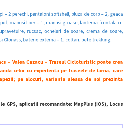
pi – 2 perechi, pantaloni softshell, bluza de corp – 2, geaca
puf, manusi liner – 1, manusi groase, lanterna frontala cu
 supravetuire, rucsac, ochelari de soare, crema de soare,
Glonass, baterie externa – 1, coltari, bete trekking.
acu – Valea Cazacu – Traseul Cicloturistic poate crea
anda celor cu experienta pe traseele de iarna, care
zapezii; pe alocuri, varianta aleasa de noi prezinta
rile GPS, aplicatii recomandate: MapPlus (IOS), Locus