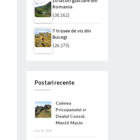
10 lacuri glaciare din
Romania
(30.162)
7 trasee de vis din
Bucegi
(26.273)
Postari recente
Culmea
Pricopanului si
Dealul Consul,
Muntii Macin
iulie 18, 2026