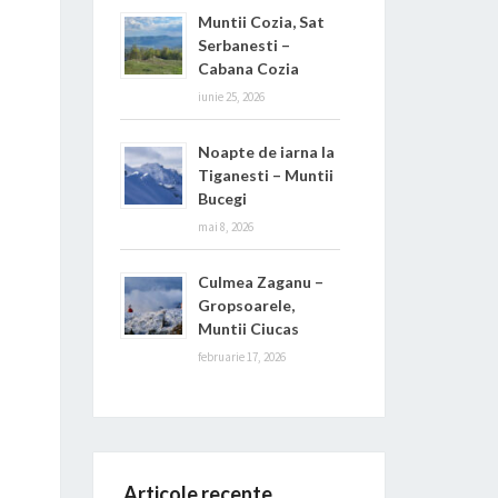
Muntii Cozia, Sat
Serbanesti –
Cabana Cozia
iunie 25, 2026
Noapte de iarna la
Tiganesti – Muntii
Bucegi
mai 8, 2026
Culmea Zaganu –
Gropsoarele,
Muntii Ciucas
februarie 17, 2026
Articole recente