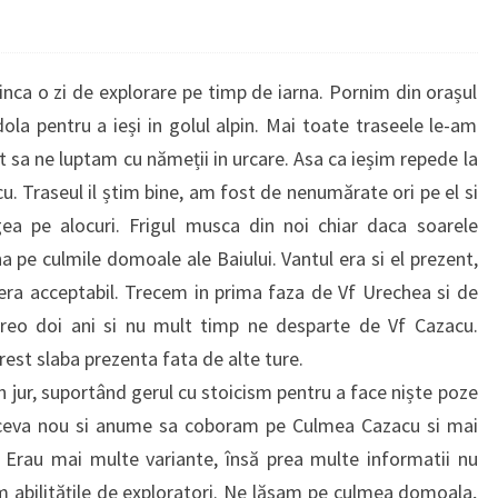
a o zi de explorare pe timp de iarna. Pornim din orașul
la pentru a ieși in golul alpin. Mai toate traseele le-am
t sa ne luptam cu nămeții in urcare. Asa ca ieșim repede la
. Traseul il știm bine, am fost de nenumărate ori pe el si
a pe alocuri. Frigul musca din noi chiar daca soarele
na pe culmile domoale ale Baiului. Vantul era si el prezent,
 era acceptabil. Trecem in prima faza de Vf Urechea si de
eo doi ani si nu mult timp ne desparte de Vf Cazacu.
rest slaba prezenta fata de alte ture.
ur, suportând gerul cu stoicism pentru a face niște poze
m ceva nou si anume sa coboram pe Culmea Cazacu si mai
. Erau mai multe variante, însă prea multe informatii nu
m abilitățile de exploratori. Ne lăsam pe culmea domoala,