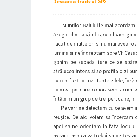
Descarca track-ul GPX
Munților Baiului le mai acordam inc
Azuga, din capătul căruia luam gondo
facut de multe ori si nu mai avea ros
lumina si ne îndreptam spre Vf Cazacu
gonim pe zapada tare ce se spărge
strălucea intens si se profila o zi bu
cum a fost in mai toate zilele, însă
culmea pe care coborasem acum vr
Întâlnim un grup de trei persoane, in 
Pe varf ne delectam cu ce avem in j
reușite. De aici voiam sa încerca
apoi sa ne orientam la fata locului
aveam, asa ca va trebui sa ne testa