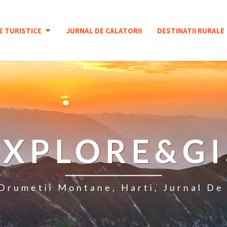
E TURISTICE
JURNAL DE CALATORII
DESTINATII RURALE
EXPLORE&GI
 Drumetii Montane, Harti, Jurnal De 