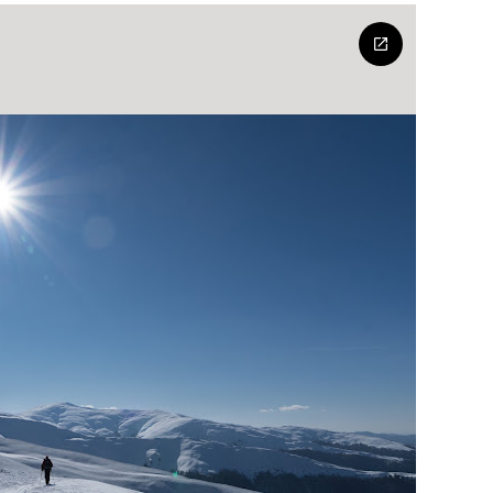
MUNTII
BAIULUI