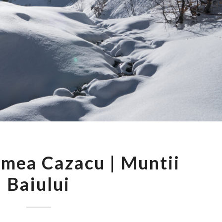
VALEA
lmea Cazacu | Muntii
SI
Baiului
CULMEA
CAZACU
|