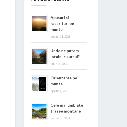
Apusuri si
rasarituri pe
munte
august 14, 2024
Unde ne putem
intalni cu ursul?
iunie 11, 2023
Orientarea pe
munte
aprilie 4, 2023
Cele mai umblate
trasee montane
martie 31, 2023