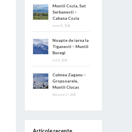
Muntii Cozia, Sat
Serbanesti –
Cabana Cozia
iunie 25, 2026
Noapte de iarna la
Tiganesti – Muntii
Bucegi
mai 8, 2026
Culmea Zaganu –
Gropsoarele,
Muntii Ciucas
februarie 17, 2026
Articole recente