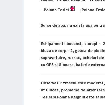
– Poiana Teslei
, Poiana Tesl
Surse de apa: nu exista apa pe tr
Echipament: bocanci, ciorapi – 2
bluza de corp – 2, geaca de ploaie 
supravetuire, rucsac, ochelari d
cu GPS si Glonass, baterie externa
Observatii: traseul este moderat,
Vf Ciucas, probleme de orientare,
Teslei si Poiana Dalghiu este salba