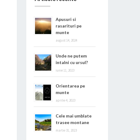
Apusuri si
rasarituri pe
munte
august 14, 2024
Unde ne putem
intalni cu ursul?
iunie 11, 2023
Orientarea pe
munte
aprilie 4, 2023
Cele mai umblate
trasee montane
martie 31, 2023