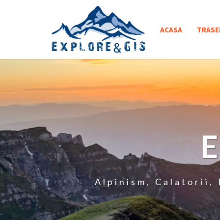
Skip
to
ACASA
TRASE
content
Alpinism, Calatorii,