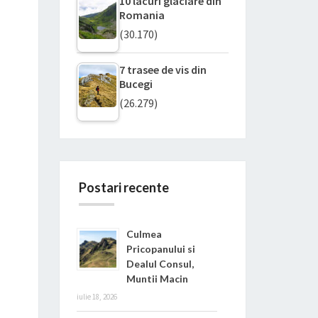
10 lacuri glaciare din
Romania
(30.170)
7 trasee de vis din
Bucegi
(26.279)
Postari recente
Culmea
Pricopanului si
Dealul Consul,
Muntii Macin
iulie 18, 2026