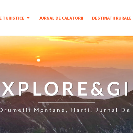
E TURISTICE
JURNAL DE CALATORII
DESTINATII RURALE
EXPLORE&GI
 Drumetii Montane, Harti, Jurnal De 