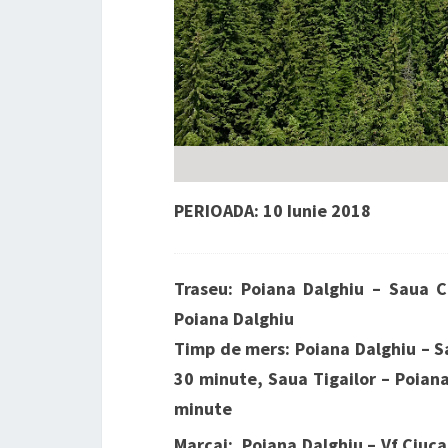
PERIOADA: 10 Iunie 2018
Traseu: Poiana Dalghiu – Saua C
Poiana Dalghiu
Timp de mers: Poiana Dalghiu – Sa
30 minute, Saua Tigailor – Poiana
minute
Marcaj:
Poiana Dalghiu – Vf Ciuc