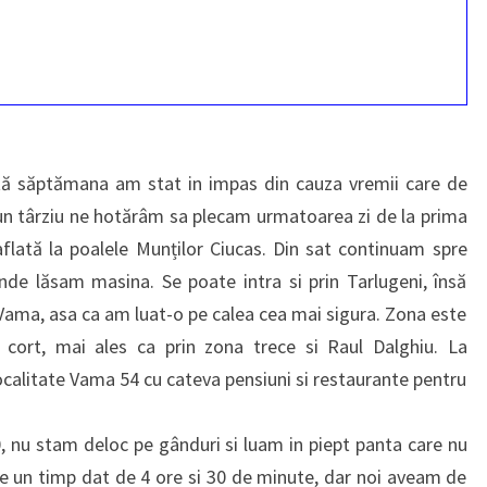
săptămana am stat in impas din cauza vremii care de
-un târziu ne hotărâm sa plecam urmatoarea zi de la prima
aflată la poalele Munților Ciucas. Din sat continuam spre
nde lăsam masina. Se poate intra si prin Tarlugeni, însă
 Vama, asa ca am luat-o pe calea cea mai sigura. Zona este
 cort, mai ales ca prin zona trece si Raul Dalghiu. La
ocalitate Vama 54 cu cateva pensiuni si restaurante pentru
 nu stam deloc pe gânduri si luam in piept panta care nu
are un timp dat de 4 ore si 30 de minute, dar noi aveam de