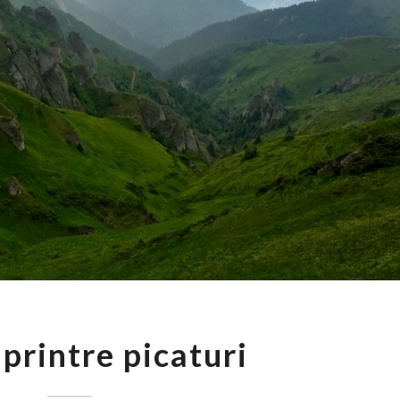
CIUCAS
printre picaturi
PRINTRE
PICATURI