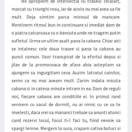
Ne apropiem de intersectia cu traseul celalalt,
marcat cu triunghi rosu, iar de acolo nu mai avea sa fie
mult. Deja simtim parca mirosul de mancare.
Mentinem ritmul bun in continuare si imediat dam de
o piatra calcaroasa cu o bancuta unde ne tragem putin
sufletul. Urma un ultim asalt pana la cabana. Chiar aici
se intalnesc cele doua trasee si pana la cabana au
punct comun. Usor transpirat de la efortul depus si
jilav de la promoroaca de afara abia asteptam sa
ajungem sa ingurgitam ceva. Auzim latratul cainilor,
semn ca nu mai aveam mult. Zarim indata micuta
cabana si in cateva minute intram in ea. Dam de reguli
noi, fiecare cabana are conditiile ei. In primul rand
venisem cu sacul de dormit, nu ai nimic cu ce sa te
invelesti, daca vrei sa mananci trebuie sa anunti atunci
cand rezervi locul, focul ti-l faci tu, fiind nevoie sa
spargi lemne. Mergem la sura, crapam cativa butuci si