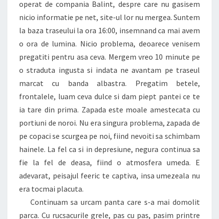
operat de compania Balint, despre care nu gasisem
nicio informatie pe net, site-ul lor nu mergea. Suntem
la baza traseului la ora 16:00, insemnand ca mai avem
o ora de lumina. Nicio problema, deoarece venisem
pregatiti pentru asa ceva. Mergem vreo 10 minute pe
o straduta ingusta si indata ne avantam pe traseul
marcat cu banda albastra. Pregatim betele,
frontalele, luam ceva dulce si dam piept pantei ce te
ia tare din prima. Zapada este moale amestecata cu
portiuni de noroi. Nu era singura problema, zapada de
pe copaci se scurgea pe noi, fiind nevoiti sa schimbam
hainele. La fel ca si in depresiune, negura continua sa
fie la fel de deasa, fiind o atmosfera umeda. E
adevarat, peisajul feeric te captiva, insa umezeala nu
era tocmai placuta.
Continuam sa urcam panta care s-a mai domolit
parca. Cu rucsacurile grele, pas cu pas, pasim printre