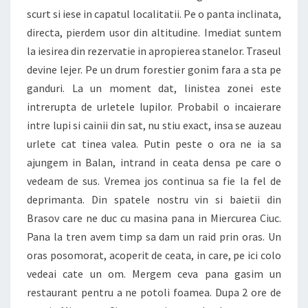
scurt si iese in capatul localitatii. Pe o panta inclinata,
directa, pierdem usor din altitudine. Imediat suntem
la iesirea din rezervatie in apropierea stanelor. Traseul
devine lejer. Pe un drum forestier gonim fara a sta pe
ganduri. La un moment dat, linistea zonei este
intrerupta de urletele lupilor. Probabil o incaierare
intre lupi si cainii din sat, nu stiu exact, insa se auzeau
urlete cat tinea valea. Putin peste o ora ne ia sa
ajungem in Balan, intrand in ceata densa pe care o
vedeam de sus. Vremea jos continua sa fie la fel de
deprimanta. Din spatele nostru vin si baietii din
Brasov care ne duc cu masina pana in Miercurea Ciuc.
Pana la tren avem timp sa dam un raid prin oras. Un
oras posomorat, acoperit de ceata, in care, pe ici colo
vedeai cate un om. Mergem ceva pana gasim un
restaurant pentru a ne potoli foamea. Dupa 2 ore de