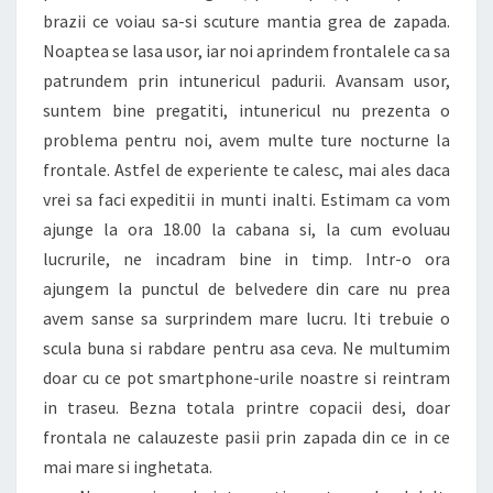
brazii ce voiau sa-si scuture mantia grea de zapada.
Noaptea se lasa usor, iar noi aprindem frontalele ca sa
patrundem prin intunericul padurii. Avansam usor,
suntem bine pregatiti, intunericul nu prezenta o
problema pentru noi, avem multe ture nocturne la
frontale. Astfel de experiente te calesc, mai ales daca
vrei sa faci expeditii in munti inalti. Estimam ca vom
ajunge la ora 18.00 la cabana si, la cum evoluau
lucrurile, ne incadram bine in timp. Intr-o ora
ajungem la punctul de belvedere din care nu prea
avem sanse sa surprindem mare lucru. Iti trebuie o
scula buna si rabdare pentru asa ceva. Ne multumim
doar cu ce pot smartphone-urile noastre si reintram
in traseu. Bezna totala printre copacii desi, doar
frontala ne calauzeste pasii prin zapada din ce in ce
mai mare si inghetata.