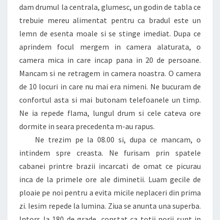
dam drumul la centrala, glumesc, un godin de tabla ce
trebuie mereu alimentat pentru ca bradul este un
lemn de esenta moale si se stinge imediat. Dupa ce
aprindem focul mergem in camera alaturata, o
camera mica in care incap pana in 20 de persoane.
Mancam si ne retragem in camera noastra. O camera
de 10 locuri in care nu mai era nimeni. Ne bucuram de
confortul asta si mai butonam telefoanele un timp.
Ne ia repede flama, lungul drum si cele cateva ore
dormite in seara precedenta m-au rapus.
Ne trezim pe la 08.00 si, dupa ce mancam, o
intindem spre creasta. Ne furisam prin spatele
cabanei printre brazii incarcati de omat ce picurau
inca de la primele ore ale diminetii. Luam gecile de
ploaie pe noi pentru a evita micile neplaceri din prima
zi. Iesim repede la lumina. Ziua se anunta una superba.
Intors la 180 de grade, constat ca totii norii sunt in