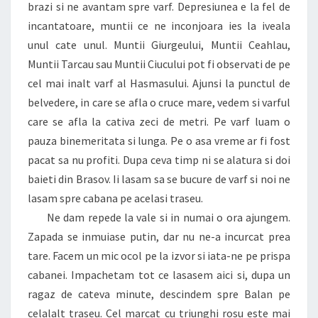
brazi si ne avantam spre varf. Depresiunea e la fel de
incantatoare, muntii ce ne inconjoara ies la iveala
unul cate unul. Muntii Giurgeului, Muntii Ceahlau,
Muntii Tarcau sau Muntii Ciucului pot fi observati de pe
cel mai inalt varf al Hasmasului. Ajunsi la punctul de
belvedere, in care se afla o cruce mare, vedem si varful
care se afla la cativa zeci de metri. Pe varf luam o
pauza binemeritata si lunga. Pe o asa vreme ar fi fost
pacat sa nu profiti. Dupa ceva timp ni se alatura si doi
baieti din Brasov. Ii lasam sa se bucure de varf si noi ne
lasam spre cabana pe acelasi traseu.
Ne dam repede la vale si in numai o ora ajungem.
Zapada se inmuiase putin, dar nu ne-a incurcat prea
tare. Facem un mic ocol pe la izvor si iata-ne pe prispa
cabanei. Impachetam tot ce lasasem aici si, dupa un
ragaz de cateva minute, descindem spre Balan pe
celalalt traseu. Cel marcat cu triunghi rosu este mai