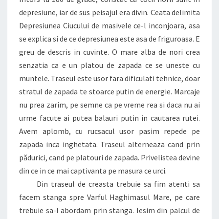
depresiune, iar de sus peisajul era divin. Ceata delimita
Depresiunea Ciucului de masivele ce-l inconjoara, asa
se explica si de ce depresiunea este asa de friguroasa. E
greu de descris in cuvinte. O mare alba de nori crea
senzatia ca e un platou de zapada ce se uneste cu
muntele. Traseul este usor fara dificulati tehnice, doar
stratul de zapada te stoarce putin de energie. Marcaje
nu prea zarim, pe semne ca pe vreme rea si daca nu ai
urme facute ai putea balauri putin in cautarea rutei.
Avem aplomb, cu rucsacul usor pasim repede pe
zapada inca inghetata. Traseul alterneaza cand prin
pădurici, cand pe platouri de zapada. Privelistea devine
din ce in ce mai captivanta pe masura ce urci.
Din traseul de creasta trebuie sa fim atenti sa
facem stanga spre Varful Haghimasul Mare, pe care
trebuie sa-l abordam prin stanga. Iesim din palcul de