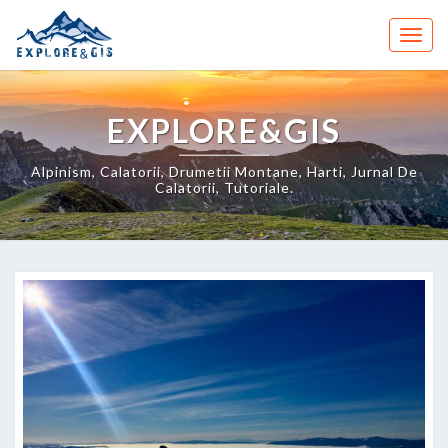
Skip
to
Togg
content
navig
EXPLORE&GIS
Alpinism, Calatorii, Drumetii Montane, Harti, Jurnal De
Calatorii, Tutoriale.