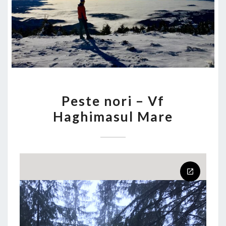
PESTE
Peste nori – Vf
NORI
Haghimasul Mare
–
VF
HAGHIMASUL
MARE