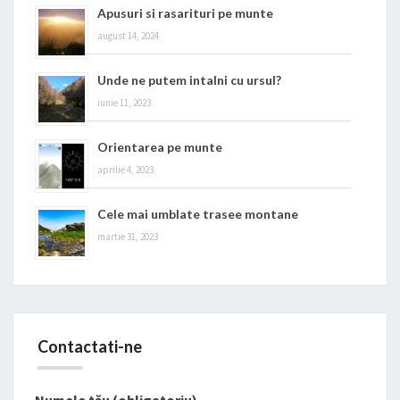
Apusuri si rasarituri pe munte
august 14, 2024
Unde ne putem intalni cu ursul?
iunie 11, 2023
Orientarea pe munte
aprilie 4, 2023
Cele mai umblate trasee montane
martie 31, 2023
Contactati-ne