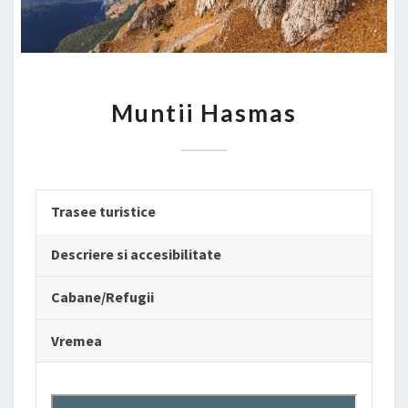
MUNTII
Muntii Hasmas
HASMAS
Trasee turistice
Descriere si accesibilitate
Cabane/Refugii
Vremea