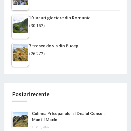
10 lacuri glaciare din Romania
(30.162)
7 trasee de vis din Bucegi
(26.272)
Postari recente
Culmea Pricopanului si Dealul Consul,
Muntii Macin
iulie 18, 2026