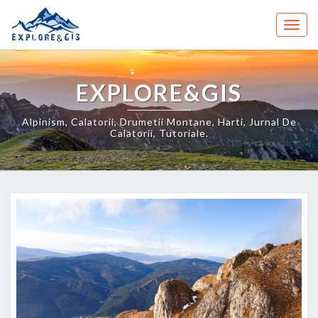
Skip
to
Togg
content
navig
EXPLORE&GIS
Alpinism, Calatorii, Drumetii Montane, Harti, Jurnal De
Calatorii, Tutoriale.