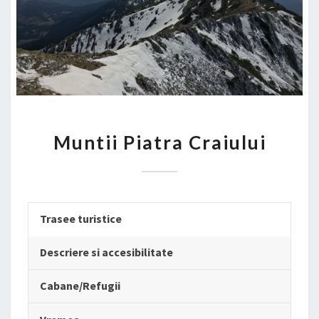
MUNTII
Muntii Piatra Craiului
PIATRA
CRAIULUI
Trasee turistice
Descriere si accesibilitate
Cabane/Refugii