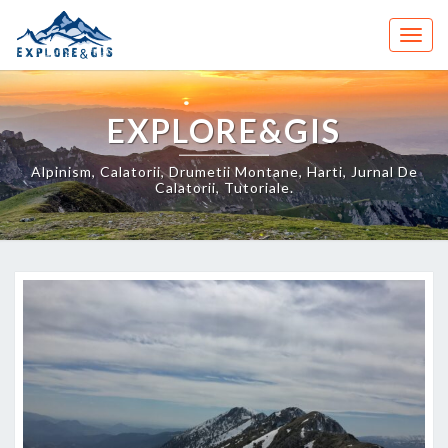
Skip
to
Togg
content
navig
EXPLORE&GIS
Alpinism, Calatorii, Drumetii Montane, Harti, Jurnal De
Calatorii, Tutoriale.