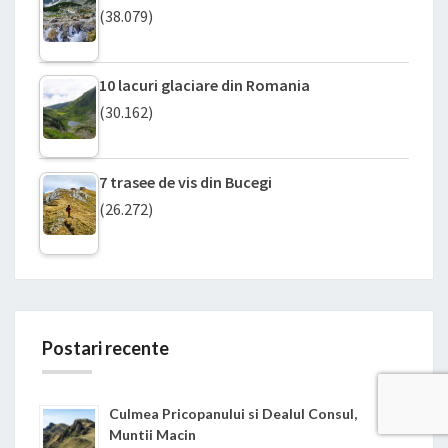
(38.079)
10 lacuri glaciare din Romania
(30.162)
7 trasee de vis din Bucegi
(26.272)
Postari recente
Culmea Pricopanului si Dealul Consul,
Muntii Macin