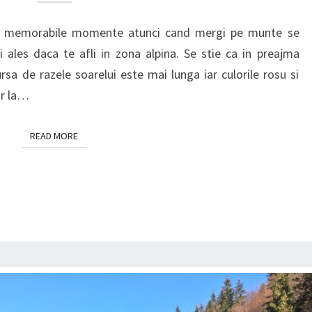
PE
MUNTE
memorabile momente atunci cand mergi pe munte se
i ales daca te afli in zona alpina. Se stie ca in preajma
a de razele soarelui este mai lunga iar culorile rosu si
or la…
READ MORE
READ MORE