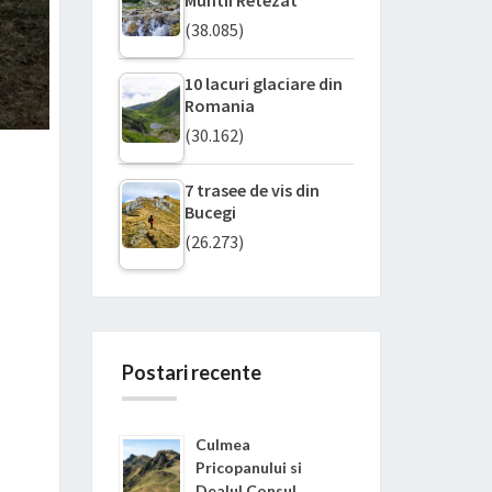
(38.085)
10 lacuri glaciare din
Romania
(30.162)
7 trasee de vis din
Bucegi
(26.273)
Postari recente
Culmea
Pricopanului si
Dealul Consul,