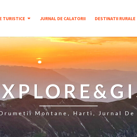
E TURISTICE
JURNAL DE CALATORII
DESTINATII RURALE
EXPLORE&GI
 Drumetii Montane, Harti, Jurnal De 