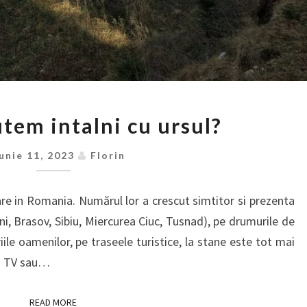
UNDE
tem intalni cu ursul?
NE
PUTEM
Iunie 11, 2023
Florin
INTALNI
CU
 in Romania. Numărul lor a crescut simtitor si prezenta
URSUL?
eni, Brasov, Sibiu, Miercurea Ciuc, Tusnad), pe drumurile de
le oamenilor, pe traseele turistice, la stane este tot mai
la TV sau…
READ MORE
READ MORE