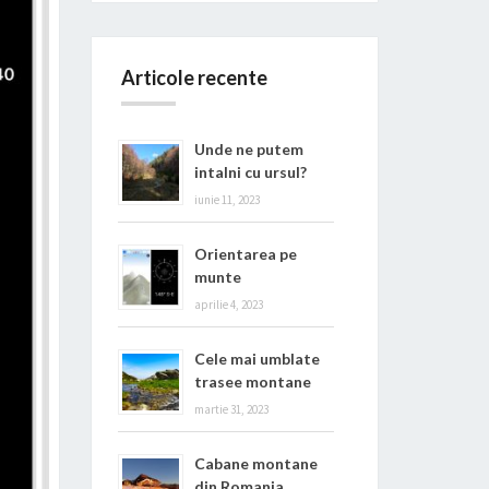
Articole recente
Unde ne putem
intalni cu ursul?
iunie 11, 2023
Orientarea pe
munte
aprilie 4, 2023
Cele mai umblate
trasee montane
martie 31, 2023
Cabane montane
din Romania