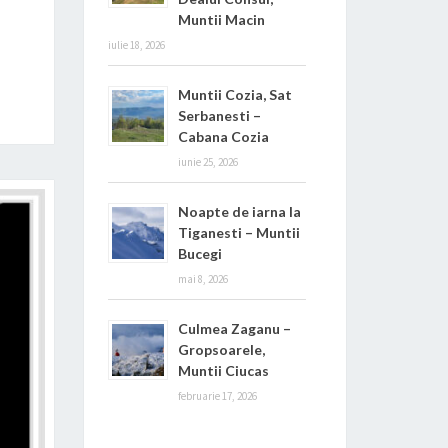
Muntii Macin
iulie 18, 2026
Muntii Cozia, Sat
Serbanesti –
Cabana Cozia
iunie 25, 2026
Noapte de iarna la
Tiganesti – Muntii
Bucegi
mai 8, 2026
Culmea Zaganu –
Gropsoarele,
Muntii Ciucas
februarie 17, 2026