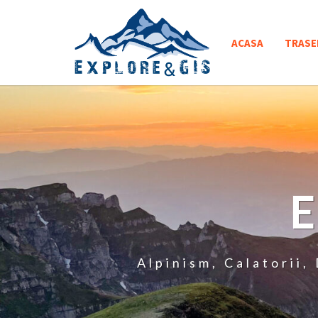
Skip
to
ACASA
TRASE
content
Alpinism, Calatorii,