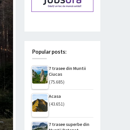
Popular posts:
7 trasee din Muntii
Ciucas
(75.685)
Acasa
(43.651)
7 trasee superbe din
Muntii Retezat