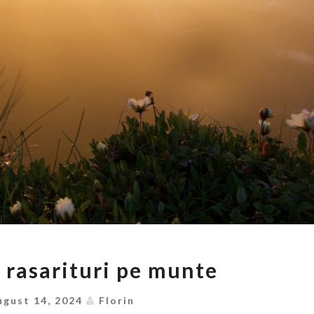
APUSURI
i rasarituri pe munte
SI
RASARITURI
ugust 14, 2024
Florin