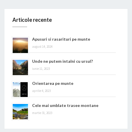
Articole recente
Apusuri si rasarituri pe munte
august 14, 2024
Unde ne putem intalni cu ursul?
iunie 11, 2023
Orientarea pe munte
aprilie 4, 2023
Cele mai umblate trasee montane
martie 31, 2023