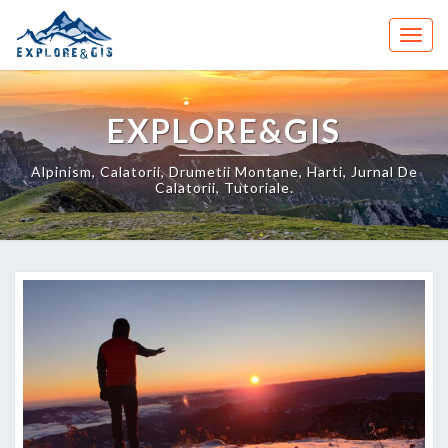
Skip
to
Togg
content
navig
EXPLORE&GIS
Alpinism, Calatorii, Drumetii Montane, Harti, Jurnal De
Calatorii, Tutoriale.