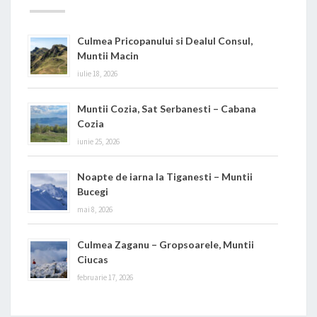
Culmea Pricopanului si Dealul Consul,
Muntii Macin
iulie 18, 2026
Muntii Cozia, Sat Serbanesti – Cabana
Cozia
iunie 25, 2026
Noapte de iarna la Tiganesti – Muntii
Bucegi
mai 8, 2026
Culmea Zaganu – Gropsoarele, Muntii
Ciucas
februarie 17, 2026