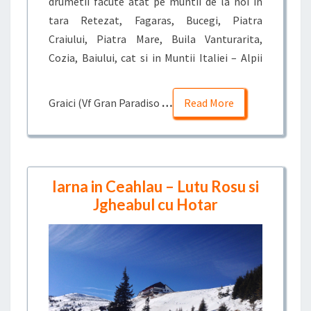
drumetii facute atat pe muntii de la noi in
tara Retezat, Fagaras, Bucegi, Piatra
Craiului, Piatra Mare, Buila Vanturarita,
Cozia, Baiului, cat si in Muntii Italiei – Alpii
Graici (Vf Gran Paradiso
…
Read More
Iarna in Ceahlau – Lutu Rosu si
Jgheabul cu Hotar