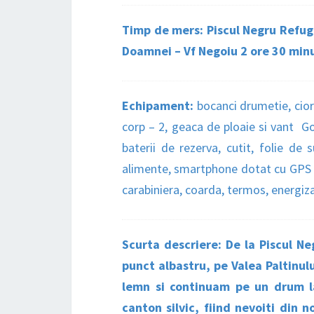
Timp de mers: Piscul Negru Refugi
Doamnei – Vf Negoiu 2 ore 30 minu
Echipament:
bocanci drumetie, cior
corp – 2, geaca de ploaie si vant Go
baterii de rezerva, cutit, folie de
alimente, smartphone dotat cu GPS si 
carabiniera, coarda, termos, energiza
Scurta descriere: De la Piscul Ne
punct albastru, pe Valea Paltinu
lemn si continuam pe un drum la
canton silvic, fiind nevoiti din n