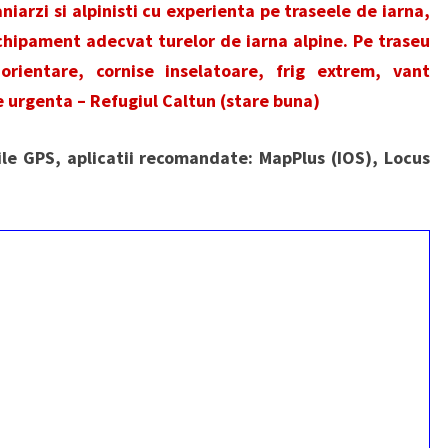
iarzi si alpinisti cu experienta pe traseele de iarna,
echipament adecvat turelor de iarna alpine. Pe traseu
rientare, cornise inselatoare, frig extrem, vant
e urgenta – Refugiul Caltun (stare buna)
rile GPS, aplicatii recomandate: MapPlus (IOS), Locus