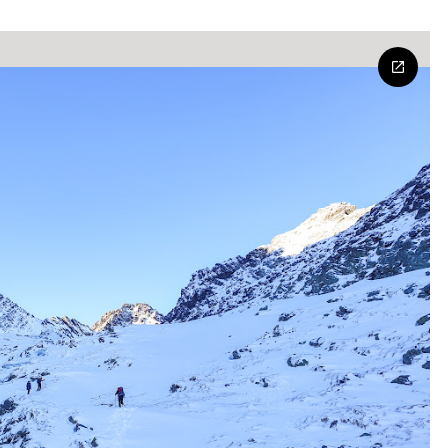
–
VF
NEGOIU