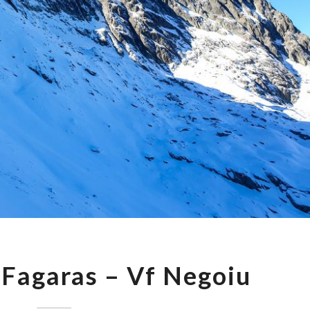
TEMERARI
 Fagaras – Vf Negoiu
IN
FAGARAS