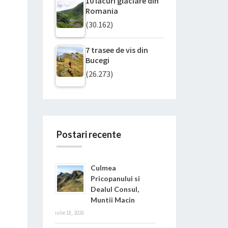
10 lacuri glaciare din
Romania
(30.162)
7 trasee de vis din
Bucegi
(26.273)
Postari recente
Culmea
Pricopanului si
Dealul Consul,
Muntii Macin
iulie 18, 2026