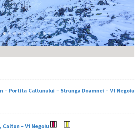
un – Portita Caltunului – Strunga Doamnei – Vf Negoiu
, Caltun – Vf Negoiu