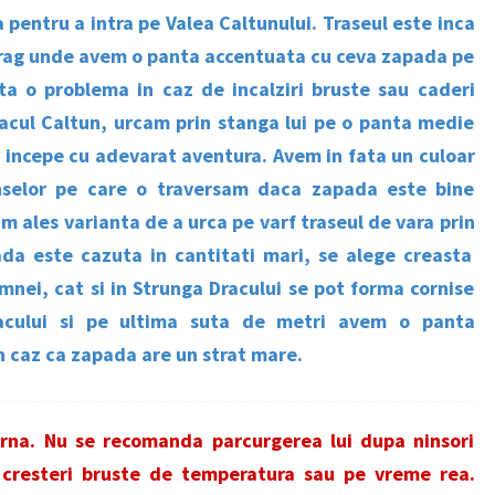
 pentru a intra pe Valea Caltunului. Traseul este inca
 prag unde avem o panta accentuata cu ceva zapada pe
ta o problema in caz de incalziri bruste sau caderi
acul Caltun, urcam prin stanga lui pe o panta medie
ci incepe cu adevarat aventura. Avem in fata un culoar
anselor pe care o traversam daca zapada este bine
am ales varianta de a urca pe varf traseul de vara prin
a este cazuta in cantitati mari, se alege creasta
nei, cat si in Strunga Dracului se pot forma cornise
racului si pe ultima suta de metri avem o panta
n caz ca zapada are un strat mare.
 iarna. Nu se recomanda parcurgerea lui dupa ninsori
cresteri bruste de temperatura sau pe vreme rea.