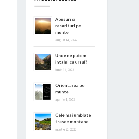
Apusuri si
rasarituri pe
munte
august 14, 2024
Unde ne putem
intalni cu ursul?
iunie 11, 2023
Orientarea pe
munte
aprilie 4, 2023
Cele mai umblate
trasee montane
martie 31, 2023