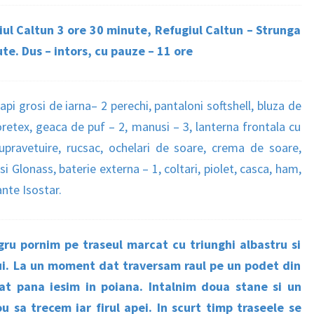
ul Caltun 3 ore 30 minute, Refugiul Caltun – Strunga
te. Dus – intors, cu pauze – 11 ore
api grosi de iarna– 2 perechi, pantaloni softshell, bluza de
retex, geaca de puf – 2, manusi – 3, lanterna frontala cu
 supravetuire, rucsac, ochelari de soare, crema de soare,
Glonass, baterie externa – 1, coltari, piolet, casca, ham,
nte Isostar.
gru pornim pe traseul marcat cu triunghi albastru si
lui. La un moment dat traversam raul pe un podet din
t pana iesim in poiana. Intalnim doua stane si un
ou sa trecem iar firul apei. In scurt timp traseele se