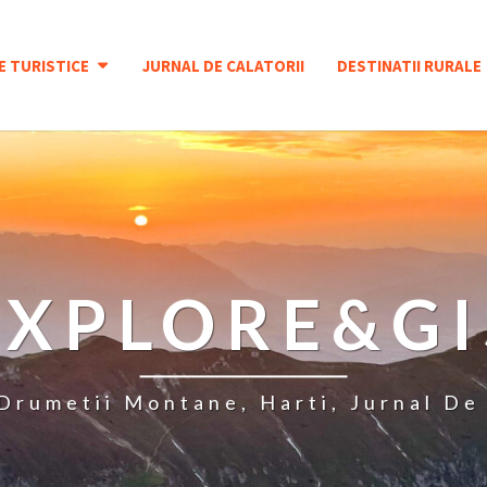
E TURISTICE
JURNAL DE CALATORII
DESTINATII RURALE
EXPLORE&GI
 Drumetii Montane, Harti, Jurnal De 