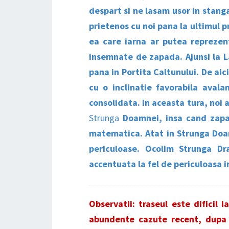
despart si ne lasam usor in stanga
prietenos cu noi pana la ultimul
ea care iarna ar putea reprezen
insemnate de zapada. Ajunsi la L
pana in Portita Caltunului. De ai
cu o inclinatie favorabila aval
consolidata. In aceasta tura, noi 
Strunga
Doamnei, insa cand zapad
matematica. Atat in Strunga Doam
periculoase. Ocolim Strunga D
accentuata la fel de periculoasa i
Observatii: traseul este dificil
abundente cazute recent, dupa 