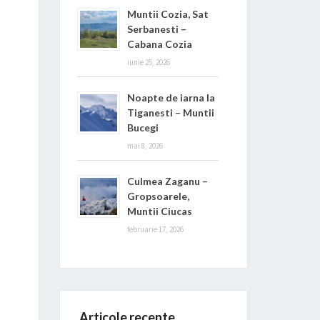
Muntii Cozia, Sat
Serbanesti –
Cabana Cozia
iunie 25, 2026
Noapte de iarna la
Tiganesti – Muntii
Bucegi
mai 8, 2026
Culmea Zaganu –
Gropsoarele,
Muntii Ciucas
februarie 17, 2026
Articole recente