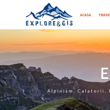
Skip
to
ACASA
TRASE
content
Alpinism, Calatorii,