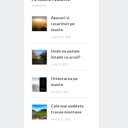
Apusuri si
rasarituri pe
munte
august 14, 2024
Unde ne putem
intalni cu ursul?
iunie 11, 2023
Orientarea pe
munte
aprilie 4, 2023
Cele mai umblate
trasee montane
martie 31, 2023