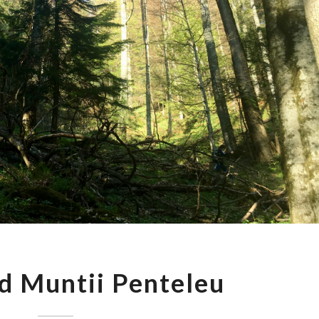
EXPLORAND
d Muntii Penteleu
MUNTII
PENTELEU