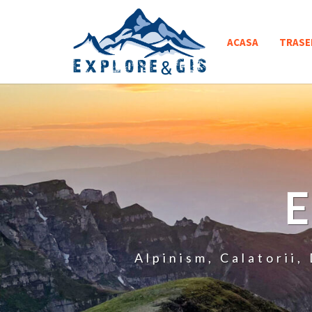
Skip
to
ACASA
TRASE
content
Alpinism, Calatorii,