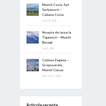
Muntii Cozia, Sat
Serbanesti –
Cabana Cozia
iunie 25, 2026
Noapte de iarna la
Tiganesti – Muntii
Bucegi
mai 8, 2026
Culmea Zaganu –
Gropsoarele,
Muntii Ciucas
februarie 17, 2026
Articole recente