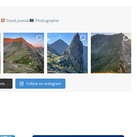
g
Travel journal
Photographer
ore…
Follow on Instagram