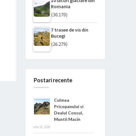
10 lacuri glaciare din
Romania
(30.170)
7 trasee de vis din
Bucegi
(26.279)
Postari recente
Culmea
Pricopanului si
Dealul Consul,
Muntii Macin
iulie 18, 2026