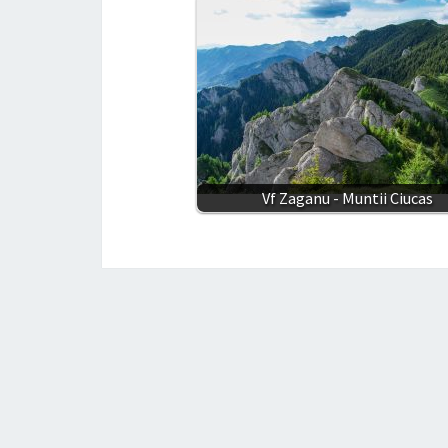
Vf Zaganu - Muntii Ciucas