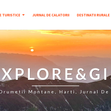
E TURISTICE
JURNAL DE CALATORII
DESTINATII RURALE
EXPLORE&GI
 Drumetii Montane, Harti, Jurnal De 