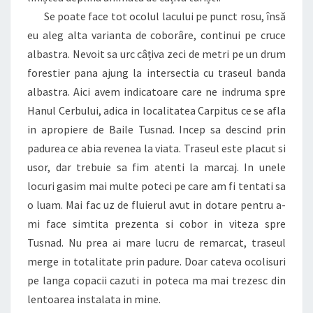
Se poate face tot ocolul lacului pe punct rosu, însă
eu aleg alta varianta de coborâre, continui pe cruce
albastra. Nevoit sa urc câțiva zeci de metri pe un drum
forestier pana ajung la intersectia cu traseul banda
albastra. Aici avem indicatoare care ne indruma spre
Hanul Cerbului, adica in localitatea Carpitus ce se afla
in apropiere de Baile Tusnad. Incep sa descind prin
padurea ce abia revenea la viata. Traseul este placut si
usor, dar trebuie sa fim atenti la marcaj. In unele
locuri gasim mai multe poteci pe care am fi tentati sa
o luam. Mai fac uz de fluierul avut in dotare pentru a-
mi face simtita prezenta si cobor in viteza spre
Tusnad. Nu prea ai mare lucru de remarcat, traseul
merge in totalitate prin padure. Doar cateva ocolisuri
pe langa copacii cazuti in poteca ma mai trezesc din
lentoarea instalata in mine.