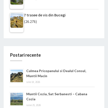
7 trasee de vis din Bucegi
(26.276)
Postari recente
Culmea Pricopanului si Dealul Consul,
Muntii Macin
iulie 18, 2026
Muntii Cozia, Sat Serbanesti – Cabana
Cozia
iunie 25, 2026