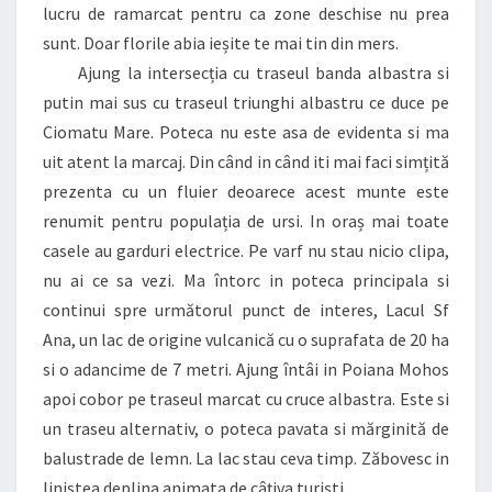
lucru de ramarcat pentru ca zone deschise nu prea
sunt. Doar florile abia ieșite te mai tin din mers.
Ajung la intersecția cu traseul banda albastra si
putin mai sus cu traseul triunghi albastru ce duce pe
Ciomatu Mare. Poteca nu este asa de evidenta si ma
uit atent la marcaj. Din când in când iti mai faci simțită
prezenta cu un fluier deoarece acest munte este
renumit pentru populația de ursi. In oraș mai toate
casele au garduri electrice. Pe varf nu stau nicio clipa,
nu ai ce sa vezi. Ma întorc in poteca principala si
continui spre următorul punct de interes, Lacul Sf
Ana, un lac de origine vulcanică cu o suprafata de 20 ha
si o adancime de 7 metri. Ajung întâi in Poiana Mohos
apoi cobor pe traseul marcat cu cruce albastra. Este si
un traseu alternativ, o poteca pavata si mărginită de
balustrade de lemn. La lac stau ceva timp. Zăbovesc in
liniștea deplina animata de câțiva turiști.