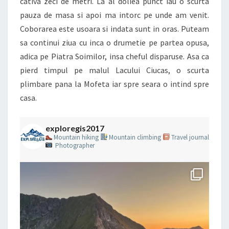
cativa zeci de metri. La al doliea punct iau o scurta
pauza de masa si apoi ma intorc pe unde am venit.
Coborarea este usoara si indata sunt in oras. Puteam
sa continui ziua cu inca o drumetie pe partea opusa,
adica pe Piatra Soimilor, insa cheful disparuse. Asa ca
pierd timpul pe malul Lacului Ciucas, o scurta
plimbare pana la Mofeta iar spre seara o intind spre
casa.
exploregis2017
Mountain hiking
Mountain climbing
Travel journal
Photographer