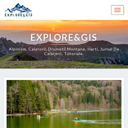
Skip
to
Togg
content
navig
EXPLORE&GIS
Alpinism, Calatorii, Drumetii Montane, Harti, Jurnal De
Calatorii, Tutoriale.