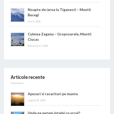
Noapte de iarna la Tiganesti – Muntii
Bucegi
mai 8, 2026
Culmea Zaganu – Gropsoarele, Muntii
Ciucas
februarie 17, 2026
Articole recente
Apusuri si rasarituri pe munte
august 14, 2024
Unde ne putem intalni cu ursul?