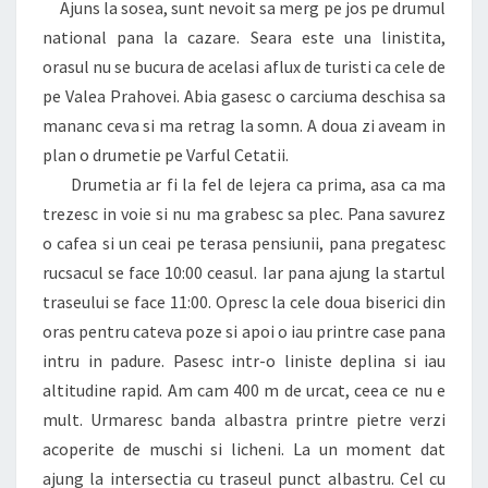
Ajuns la sosea, sunt nevoit sa merg pe jos pe drumul
national pana la cazare. Seara este una linistita,
orasul nu se bucura de acelasi aflux de turisti ca cele de
pe Valea Prahovei. Abia gasesc o carciuma deschisa sa
mananc ceva si ma retrag la somn. A doua zi aveam in
plan o drumetie pe Varful Cetatii.
Drumetia ar fi la fel de lejera ca prima, asa ca ma
trezesc in voie si nu ma grabesc sa plec. Pana savurez
o cafea si un ceai pe terasa pensiunii, pana pregatesc
rucsacul se face 10:00 ceasul. Iar pana ajung la startul
traseului se face 11:00. Opresc la cele doua biserici din
oras pentru cateva poze si apoi o iau printre case pana
intru in padure. Pasesc intr-o liniste deplina si iau
altitudine rapid. Am cam 400 m de urcat, ceea ce nu e
mult. Urmaresc banda albastra printre pietre verzi
acoperite de muschi si licheni.
La un moment dat
ajung la intersectia cu traseul punct albastru. Cel cu