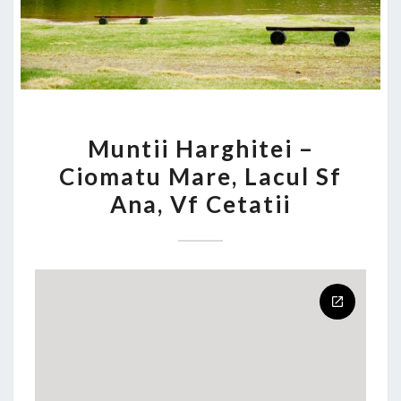
MUNTII
Muntii Harghitei –
HARGHITEI
Ciomatu Mare, Lacul Sf
–
Ana, Vf Cetatii
CIOMATU
MARE,
LACUL
SF
ANA,
VF
CETATII