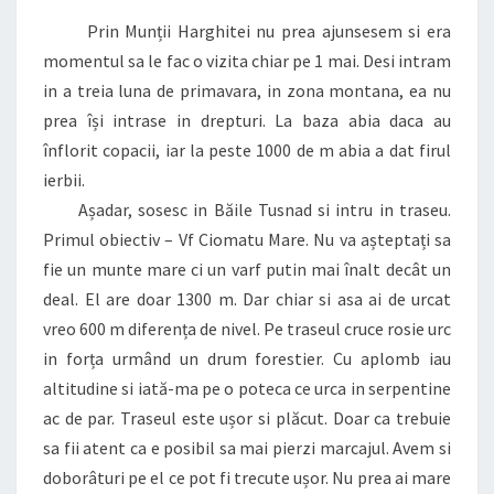
Prin Munții Harghitei nu prea ajunsesem si era
momentul sa le fac o vizita chiar pe 1 mai. Desi intram
in a treia luna de primavara, in zona montana, ea nu
prea își intrase in drepturi. La baza abia daca au
înflorit copacii, iar la peste 1000 de m abia a dat firul
ierbii.
Așadar, sosesc in Băile Tusnad si intru in traseu.
Primul obiectiv – Vf Ciomatu Mare. Nu va așteptați sa
fie un munte mare ci un varf putin mai înalt decât un
deal. El are doar 1300 m. Dar chiar si asa ai de urcat
vreo 600 m diferența de nivel. Pe traseul cruce rosie urc
in forța urmând un drum forestier. Cu aplomb iau
altitudine si iată-ma pe o poteca ce urca in serpentine
ac de par. Traseul este ușor si plăcut. Doar ca trebuie
sa fii atent ca e posibil sa mai pierzi marcajul. Avem si
doborâturi pe el ce pot fi trecute ușor. Nu prea ai mare