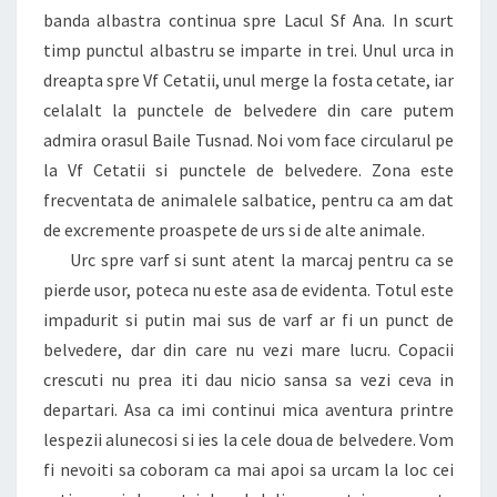
banda albastra continua spre Lacul Sf Ana. In scurt
timp punctul albastru se imparte in trei. Unul urca in
dreapta spre Vf Cetatii, unul merge la fosta cetate, iar
celalalt la punctele de belvedere din care putem
admira orasul Baile Tusnad. Noi vom face circularul pe
la Vf Cetatii si punctele de belvedere. Zona este
frecventata de animalele salbatice, pentru ca am dat
de excremente proaspete de urs si de alte animale.
Urc spre varf si sunt atent la marcaj pentru ca se
pierde usor, poteca nu este asa de evidenta. Totul este
impadurit si putin mai sus de varf ar fi un punct de
belvedere, dar din care nu vezi mare lucru. Copacii
crescuti nu prea iti dau nicio sansa sa vezi ceva in
departari. Asa ca imi continui mica aventura printre
lespezii alunecosi si ies la cele doua de belvedere. Vom
fi nevoiti sa coboram ca mai apoi sa urcam la loc cei