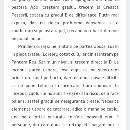
pestera. Apoi creștem gradul, trecem la Creasta
Pesterii, cotata cu gradul B de dificultate. Putin mai
expusa, dar nu ridica probleme deosebite si o
spulberam si pe asta rapid, trecând acrobatic din nou
pe podul indian.
Prindem curaj și ne mutam pe partea opusa. Luam
in piept traseul Loreley, cotat cu B, iar din el intram pe
Pantera Roz. Sărim un nivel, si trecem direct la D. La
inceput parea usoara, insa dupa ce ne strecuram
printr-un tunel pe burta, dam de doua pasaje dificile
ce ne pune tehnica la încercare. Cum spuneam la
inceput, cablurile nu sunt fixe și exista riscul de a face
balans, astfel gradul de nesiguranta creste. Necesita
elemente usoare de catarare, adica o mana pe cablu,
una pe o priza naturala. In fata noastră erau 3
persoane, din care doua se retrag. Ne bagam noi si