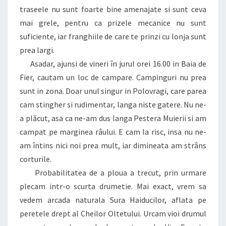
traseele nu sunt foarte bine amenajate si sunt ceva
mai grele, pentru ca prizele mecanice nu sunt
suficiente, iar franghiile de care te prinzi cu lonja sunt
prea largi.
Asadar, ajunsi de vineri în jurul orei 16.00 in Baia de
Fier, cautam un loc de campare. Campinguri nu prea
sunt in zona. Doar unul singur in Polovragi, care parea
cam stingher si rudimentar, langa niste gatere. Nu ne-
a plăcut, asa ca ne-am dus langa Pestera Muierii si am
campat pe marginea râului. E cam la risc, insa nu ne-
am întins nici noi prea mult, iar dimineata am strâns
corturile.
Probabilitatea de a ploua a trecut, prin urmare
plecam intr-o scurta drumetie. Mai exact, vrem sa
vedem arcada naturala Sura Haiducilor, aflata pe
peretele drept al Cheilor Oltetului. Urcam vioi drumul