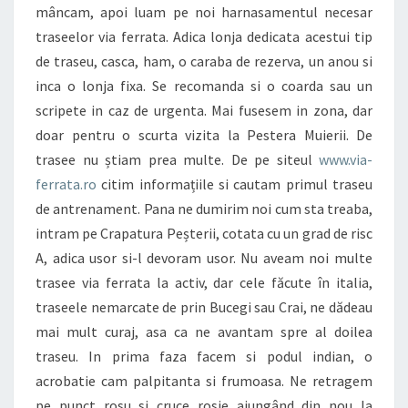
mâncam, apoi luam pe noi harnasamentul necesar
traseelor via ferrata. Adica lonja dedicata acestui tip
de traseu, casca, ham, o caraba de rezerva, un anou si
inca o lonja fixa. Se recomanda si o coarda sau un
scripete in caz de urgenta. Mai fusesem in zona, dar
doar pentru o scurta vizita la Pestera Muierii. De
trasee nu știam prea multe. De pe siteul
www.via-
ferrata.ro
citim informațiile si cautam primul traseu
de antrenament. Pana ne dumirim noi cum sta treaba,
intram pe Crapatura Peșterii, cotata cu un grad de risc
A, adica usor si-l devoram usor. Nu aveam noi multe
trasee via ferrata la activ, dar cele făcute în italia,
traseele nemarcate de prin Bucegi sau Crai, ne dădeau
mai mult curaj, asa ca ne avantam spre al doilea
traseu. In prima faza facem si podul indian, o
acrobatie cam palpitanta si frumoasa. Ne retragem
pe punct rosu si cruce rosie ajungând din nou la