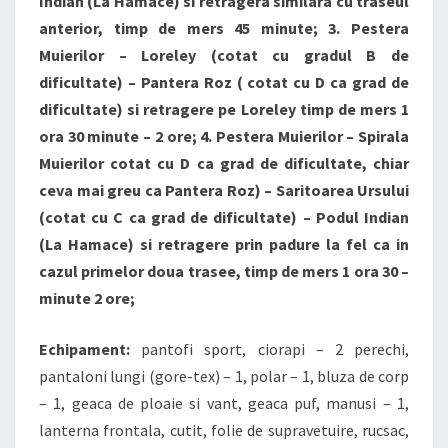
Indian (La Hamace) si retragera similara cu traseul
anterior, timp de mers 45 minute; 3. Pestera
Muierilor – Loreley (cotat cu gradul B de
dificultate) – Pantera Roz ( cotat cu D ca grad de
dificultate) si retragere pe Loreley timp de mers 1
ora 30 minute – 2 ore; 4. Pestera Muierilor – Spirala
Muierilor cotat cu D ca grad de dificultate, chiar
ceva mai greu ca Pantera Roz) – Saritoarea Ursului
(cotat cu C ca grad de dificultate) – Podul Indian
(La Hamace) si retragere prin padure la fel ca in
cazul primelor doua trasee, timp de mers 1 ora 30 –
minute 2 ore;
Echipament:
pantofi sport, ciorapi – 2 perechi,
pantaloni lungi (gore-tex) – 1, polar – 1, bluza de corp
– 1, geaca de ploaie si vant, geaca puf, manusi – 1,
lanterna frontala, cutit, folie de supravetuire, rucsac,