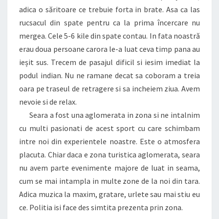
adica o săritoare ce trebuie forta in brate. Asa ca las
rucsacul din spate pentru ca la prima încercare nu
mergea. Cele 5-6 kile din spate contau. In fata noastră
erau doua persoane carora le-a luat ceva timp pana au
ieșit sus. Trecem de pasajul dificil si iesim imediat la
podul indian. Nu ne ramane decat sa coboram a treia
oara pe traseul de retragere si sa incheiem ziua. Avem
nevoie si de relax.
Seara a fost una aglomerata in zona si ne intalnim
cu multi pasionati de acest sport cu care schimbam
intre noi din experientele noastre. Este o atmosfera
placuta. Chiar daca e zona turistica aglomerata, seara
nu avem parte evenimente majore de luat in seama,
cum se mai intampla in multe zone de la noi din tara.
Adica muzica la maxim, gratare, urlete sau mai stiu eu
ce. Politia isi face des simtita prezenta prin zona.