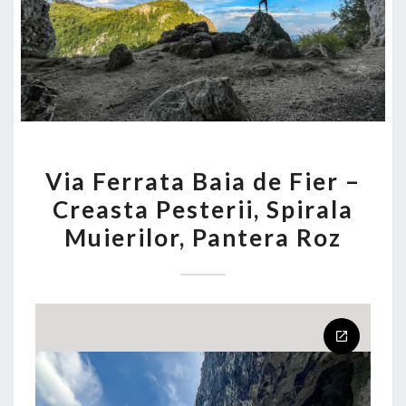
VIA
Via Ferrata Baia de Fier –
FERRATA
Creasta Pesterii, Spirala
BAIA
Muierilor, Pantera Roz
DE
FIER
–
CREASTA
PESTERII,
SPIRALA
MUIERILOR,
PANTERA