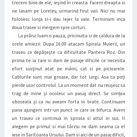
trecem bine de ele, ieșind în creasta. Facem dreapta si
ne lasam pe Loreley, urmarind firul vaii. Nici nu mai
folosesc lonja si-i dau lejer la vale. Terminam inca
doua trasee si mergem spre corturi.
La prânz luam o pauza, pricinuita si de caldura de la
orele amiezii. Dupa 16.00 atacam Spirala Muierii, un
traseu ce depășește ca dificultate Pantera Roz. Din
prima te ia tare si dam de pasaje dificile ce necesita
efort susținut atat pe mâini, cat si pe picioarele.
Cablurile sunt mai groase, dar tot largi. Asa ca poți
pierde usor controlul. La un moment dat nu reușesc sa
trag de mine și ocolesc un pasaj direct. Se simțea
oboseala și ca nu aveam forta in brate. Continuam
pana ajungem intr-un punct in care se bifurca. Avem
un traseu ce continua in spirala si altul in sus. Il
alegem pe primul si mai târziu ne dam seama ca el
iese in Saritoarea Ursului. Dam si aici de un pasaj dificil,