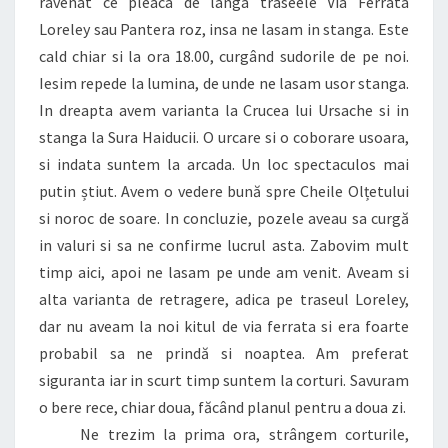
ravenat ce pleaca de langa traseele Via Ferrata
Loreley sau Pantera roz, insa ne lasam in stanga. Este
cald chiar si la ora 18.00, curgând sudorile de pe noi.
Iesim repede la lumina, de unde ne lasam usor stanga.
In dreapta avem varianta la Crucea lui Ursache si in
stanga la Sura Haiducii. O urcare si o coborare usoara,
si indata suntem la arcada. Un loc spectaculos mai
putin știut. Avem o vedere bună spre Cheile Olțetului
si noroc de soare. In concluzie, pozele aveau sa curgă
in valuri si sa ne confirme lucrul asta. Zabovim mult
timp aici, apoi ne lasam pe unde am venit. Aveam si
alta varianta de retragere, adica pe traseul Loreley,
dar nu aveam la noi kitul de via ferrata si era foarte
probabil sa ne prindă si noaptea. Am preferat
siguranta iar in scurt timp suntem la corturi. Savuram
o bere rece, chiar doua, făcând planul pentru a doua zi.
Ne trezim la prima ora, strângem corturile,