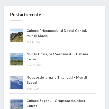
Postari recente
Culmea Pricopanului si Dealul Consul,
Muntii Macin
iulie 18, 2026
Muntii Cozia, Sat Serbanesti – Cabana
Cozia
iunie 25, 2026
Noapte de iarna la Tiganesti – Muntii
Bucegi
mai 8, 2026
Culmea Zaganu – Gropsoarele, Muntii
Ciucas