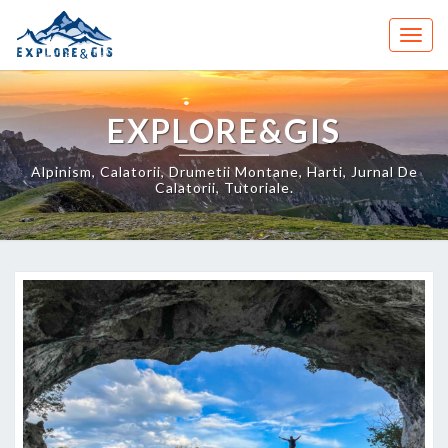
Skip
to
Togg
content
navig
EXPLORE&GIS
Alpinism, Calatorii, Drumetii Montane, Harti, Jurnal De
Calatorii, Tutoriale.