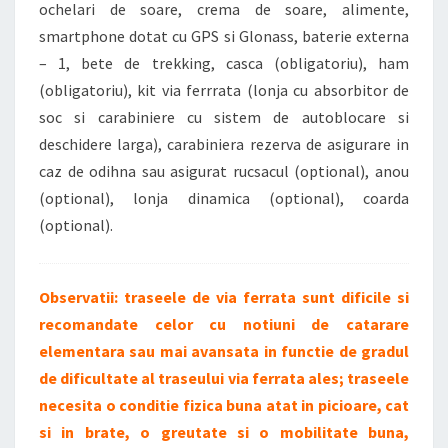
ochelari de soare, crema de soare, alimente,
smartphone dotat cu GPS si Glonass, baterie externa
– 1, bete de trekking, casca (obligatoriu), ham
(obligatoriu), kit via ferrrata (lonja cu absorbitor de
soc si carabiniere cu sistem de autoblocare si
deschidere larga), carabiniera rezerva de asigurare in
caz de odihna sau asigurat rucsacul (optional), anou
(optional), lonja dinamica (optional), coarda
(optional).
Observatii: traseele de via ferrata sunt dificile si
recomandate celor cu notiuni de catarare
elementara sau mai avansata in functie de gradul
de dificultate al traseului via ferrata ales; traseele
necesita o conditie fizica buna atat in picioare, cat
si in brate, o greutate si o mobilitate buna,