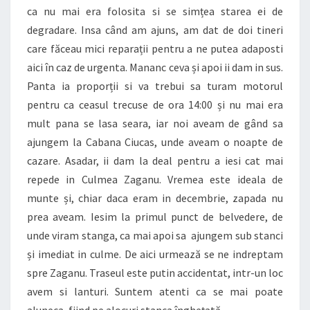
ca nu mai era folosita si se simțea starea ei de
degradare. Insa când am ajuns, am dat de doi tineri
care făceau mici reparații pentru a ne putea adaposti
aici în caz de urgenta. Mananc ceva și apoi ii dam in sus.
Panta ia proporții si va trebui sa turam motorul
pentru ca ceasul trecuse de ora 14:00 și nu mai era
mult pana se lasa seara, iar noi aveam de gând sa
ajungem la Cabana Ciucas, unde aveam o noapte de
cazare. Asadar, ii dam la deal pentru a iesi cat mai
repede in Culmea Zaganu. Vremea este ideala de
munte și, chiar daca eram in decembrie, zapada nu
prea aveam. Iesim la primul punct de belvedere, de
unde viram stanga, ca mai apoi sa ajungem sub stanci
și imediat in culme. De aici urmează se ne indreptam
spre Zaganu. Traseul este putin accidentat, intr-un loc
avem si lanturi. Suntem atenti ca se mai poate
aluneca, fiind pe alocuri stanca înghețată.