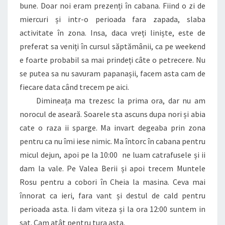
bune. Doar noi eram prezenți în cabana. Fiind o zi de
miercuri și intr-o perioada fara zapada, slaba
activitate în zona. Insa, daca vreți liniște, este de
preferat sa veniți în cursul săptămânii, ca pe weekend
e foarte probabil sa mai prindeți câte o petrecere. Nu
se putea sa nu savuram papanașii, facem asta cam de
fiecare data când trecem pe aici.
Dimineața ma trezesc la prima ora, dar nu am
norocul de aseară. Soarele sta ascuns dupa nori și abia
cate o raza ii sparge. Ma invart degeaba prin zona
pentru ca nu îmi iese nimic. Ma întorc în cabana pentru
micul dejun, apoi pe la 10:00 ne luam catrafusele și ii
dam la vale. Pe Valea Berii și apoi trecem Muntele
Rosu pentru a cobori în Cheia la masina. Ceva mai
înnorat ca ieri, fara vant și destul de cald pentru
perioada asta. Ii dam viteza și la ora 12:00 suntem in
sat. Cam atât pentru tura asta.