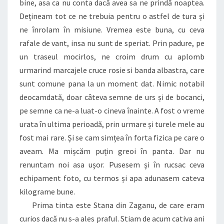
bine, asa ca nu conta dacă avea sa ne prindă noaptea.
Dețineam tot ce ne trebuia pentru o astfel de tura și
ne înrolam în misiune. Vremea este buna, cu ceva
rafale de vant, insa nu sunt de speriat. Prin padure, pe
un traseul mocirlos, ne croim drum cu aplomb
urmarind marcajele cruce rosie si banda albastra, care
sunt comune pana la un moment dat. Nimic notabil
deocamdată, doar câteva semne de urs și de bocanci,
pe semne ca ne-a luat-o cineva înainte. A fost o vreme
urata în ultima perioadă, prin urmare și turele mele au
fost mai rare. Și se cam simțea în forta fizica pe care o
aveam. Ma mișcăm puțin greoi în panta. Dar nu
renuntam noi asa ușor. Pusesem și în rucsac ceva
echipament foto, cu termos și apa adunasem cateva
kilograme bune.
Prima tinta este Stana din Zaganu, de care eram
curios dacă nu s-a ales praful. Stiam de acum cativa ani