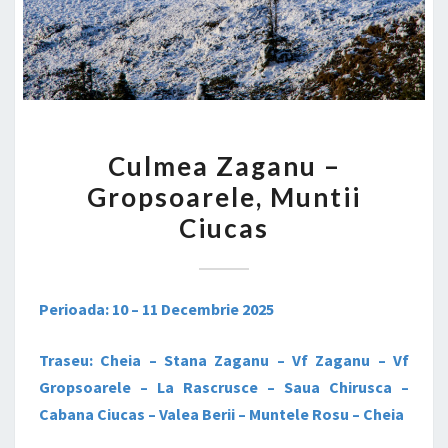
CULMEA
Culmea Zaganu –
ZAGANU
Gropsoarele, Muntii
–
Ciucas
GROPSOARELE,
MUNTII
CIUCAS
Perioada: 10 – 11 Decembrie 2025
Traseu: Cheia – Stana Zaganu – Vf Zaganu – Vf
Gropsoarele – La Rascrusce – Saua Chirusca –
Cabana Ciucas – Valea Berii – Muntele Rosu – Cheia