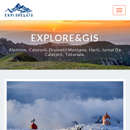
Skip
to
Togg
content
navig
EXPLORE&GIS
Alpinism, Calatorii, Drumetii Montane, Harti, Jurnal De
Calatorii, Tutoriale.