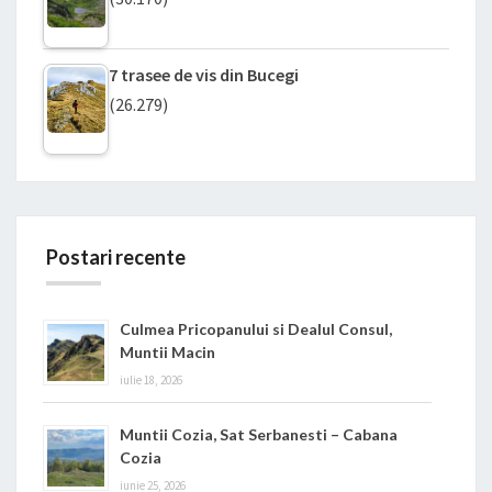
7 trasee de vis din Bucegi
(26.279)
Postari recente
Culmea Pricopanului si Dealul Consul,
Muntii Macin
iulie 18, 2026
Muntii Cozia, Sat Serbanesti – Cabana
Cozia
iunie 25, 2026