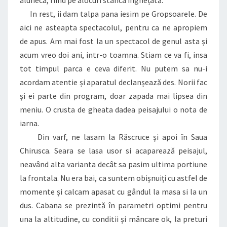
In rest, ii dam talpa pana iesim pe Gropsoarele. De
aici ne asteapta spectacolul, pentru ca ne apropiem
de apus. Am mai fost la un spectacol de genul asta și
acum vreo doi ani, intr-o toamna. Stiam ce va fi, insa
tot timpul parca e ceva diferit. Nu putem sa nu-i
acordam atentie și aparatul declanșează des. Norii fac
și ei parte din program, doar zapada mai lipsea din
meniu. O crusta de gheata dadea peisajului o nota de
iarna.
Din varf, ne lasam la Răscruce și apoi în Saua
Chirusca. Seara se lasa usor si acaparează peisajul,
neavând alta varianta decât sa pasim ultima portiune
la frontala. Nu era bai, ca suntem obișnuiți cu astfel de
momente și calcam apasat cu gândul la masa si la un
dus. Cabana se prezintă în parametri optimi pentru
una la altitudine, cu conditii și mâncare ok, la preturi