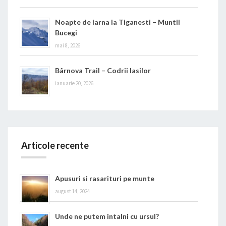
Noapte de iarna la Tiganesti – Muntii
Bucegi
mai 8, 2026
Bârnova Trail – Codrii Iasilor
ianuarie 20, 2026
Articole recente
Apusuri si rasarituri pe munte
august 14, 2024
Unde ne putem intalni cu ursul?