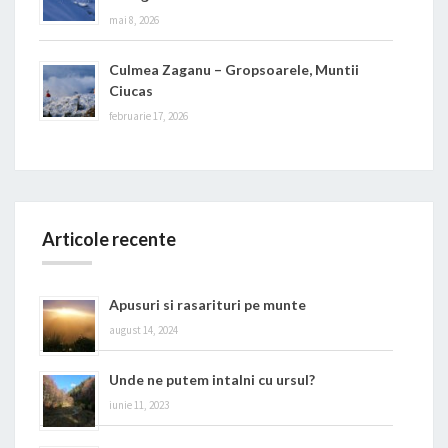
mai 8, 2026
Culmea Zaganu – Gropsoarele, Muntii
Ciucas
februarie 17, 2026
Articole recente
Apusuri si rasarituri pe munte
august 14, 2024
Unde ne putem intalni cu ursul?
iunie 11, 2023