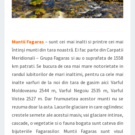
Muntii Fagaras
– sunt cei mai inalti si printre cei mai
întinși munti din tara noastră. Ei fac parte din Carpatii
Meridionali – Grupa Fagaras si au o suprafata de 1558
km patrati. Se bucura de cea mai mare notorietate in
randul iubitorilor de mari inaltimi, pentru ca cele mai
inalte varfuri de la noi din tara de gasim aici: Varful
Moldoveanu 2544 m, Varful Negoiu 2535 m, Varful
Vistea 2527 m. Dar frumusetea acestor munti nu se
rezuma doar la asta. Lacurile glaciare in care oglindesc
crestele semete ale acestui masiv, vai glaciare intinse,
cascade, o vegetatie si o fauna bogata sunt cateva din
bijuteriile Fagarasilor. Muntii Fagaras sunt visul