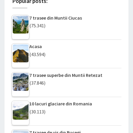
Popular posts:
7 trasee din Muntii Ciucas
(75.341)
Acasa
(43.594)
7 trasee superbe din Muntii Retezat
(37.846)
10 lacuri glaciare din Romania
(30.113)
7 trasee de vis din Bucegi