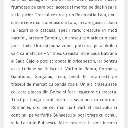
frumoase pe care poti accede si merita pe deplin sa le
iei la picior. Traseul ce urca prin Rezervatia Lala, unul
dintre cele mai frumoase din tara, in care gasesti doua
la lacuri si o cascada, specii rare, crescute in mod
natural, precum Zambru, un traseu tematic prin care
poti studia flora si fauna zonei, poti urca pe al doilea
varf ca inaltime – Vf Ineu. Creasta intre Saua Batrana
si Saua Gajei o poti strabate in orice sezon, iar pentru
asta trebuie sa fii iscusit. Varfurile Rebra, Cormaia,
Galatiului, Gargalau, Ineu, Ineut le intalnesti pe
traseul de marcat cu banda rosie. Un alt traseu este
cel care pleaca din Borsa si face legatura cu creasta.
Treci pe langa Lacul Iezer ce seamana cu conturul
Romaniei, urci pe cel mai inalt varf al masivului si
continui pe Varfurile Buhaescu si poti trage cu ochiul
si la Lacurile Buhaescu. Alte trasee ce le poti incerca