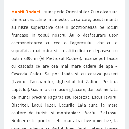
Muntii Rodnei
– sunt perla Orientalilor. Cu o alcatuire
din roci cristaline in amestec cu calcare, acesti munti
au niste superlative care ii pozitioneaza pe locuri
fruntase in topul nostru. Au o desfasurare usor
asemanatoarea cu cea a Fagarasului, dar cu o
suprafata mai mica si cu altitudini ce depasesc cu
putin 2300 m (Vf Pietrosul Rodnei). Insa se pot lauda
cu cascada ce are cea mai mare cadere de apa –
Cascada Cailor. Se pot lauda si cu cateva pesteri
(Izvorul Tausoarelor, Jgheabul lui Zalion, Pestera
Laptelui). Gasim aici si lacuri glaciare, dar putine fata
de munti precum Fagaras sau Retezat. Lacul Izvorul
Bistritei, Lacul Iezer, Lacurile Lala sunt la mare
cautare de turisti si montaniarzi. Varful Pietrosul
Rodnei este printre cele mai atractive obiective, la
care se adauga si Varful Ineu. Sunt cateva trasee