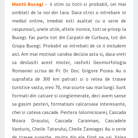
Muntii Bucegi
– ii stim cu totii si probabil, cei mai
umblati de la noi din tara. Daca strici o intrebare in
mediul online, imediat esti asaltat cu o serie de
raspunsuri, unele utile, altele ironice, toti se pricep la
Bucegi. Fac parte tot din Carpatii de Curbura, tot din
Grupa Bucegi. Probabil va intrebati de ce ii includem
aici. Am mai motivat candva decizia asta si, daca vreti
sa deslusiti acest mister, rasfoiti Geomorfologia
Romaniei scrisa de Pr. Dr. Doc. Grigore Posea. Au o
suprafata de 300 km patrati si o retea de trasee
turistice vasta, vreo 70, mai scurte sau mai lungi. Sunt
formati din calcare si conglemerate, deci avem sanse
sa gasim pesteri, formatiuni calcaroase interesante,
chei si cateva cascade. Pestera Ialomicioarei, Cascada
Moara Dracului, Cascada Caraiman, Cascadele
Vanturis, Cheile Tatarului, Cheile Zanoagei. Au o serie
de trasee superbe, multe din ele fiind pe vai. Valea