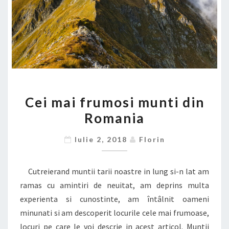
CEI
Cei mai frumosi munti din
MAI
Romania
FRUMOSI
MUNTI
Iulie 2, 2018
Florin
DIN
ROMANIA
Cutreierand muntii tarii noastre in lung si-n lat am
ramas cu amintiri de neuitat, am deprins multa
experienta si cunostinte, am întâlnit oameni
minunati si am descoperit locurile cele mai frumoase,
locuri pe care le voi descrie in acest articol. Muntii