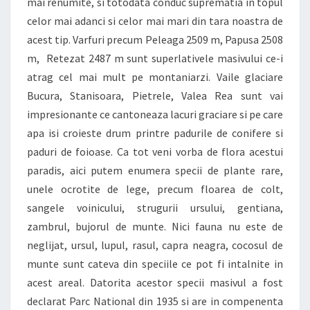
mai renumite, si totodata conduc suprematia in topul
celor mai adanci si celor mai mari din tara noastra de
acest tip. Varfuri precum Peleaga 2509 m, Papusa 2508
m, Retezat 2487 m sunt superlativele masivului ce-i
atrag cel mai mult pe montaniarzi. Vaile glaciare
Bucura, Stanisoara, Pietrele, Valea Rea sunt vai
impresionante ce cantoneaza lacuri graciare si pe care
apa isi croieste drum printre padurile de conifere si
paduri de foioase. Ca tot veni vorba de flora acestui
paradis, aici putem enumera specii de plante rare,
unele ocrotite de lege, precum floarea de colt,
sangele voinicului, strugurii ursului, gentiana,
zambrul, bujorul de munte. Nici fauna nu este de
neglijat, ursul, lupul, rasul, capra neagra, cocosul de
munte sunt cateva din speciile ce pot fi intalnite in
acest areal. Datorita acestor specii masivul a fost
declarat Parc National din 1935 si are in compenenta