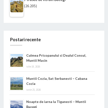
(26.205)
Postari recente
Culmea Pricopanului si Dealul Consul,
Muntii Macin
iulie 18, 2026
Muntii Cozia, Sat Serbanesti – Cabana
Cozia
iunie 25, 2026
Noapte de iarna la Tiganesti – Muntii
Bucegi