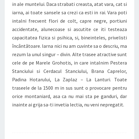
in ale muntelui. Daca strabati creasta, atat vara, cat si
iarna, ai toate sansele sa crezi ca esti in rai. Vara poti
intalni frecvent flori de colt, capre negre, portiuni
accidentate, alunecoase si ascutite ce iti testeaza
capacitatea fizica si psihica, si, bineinteles, privelisti
încântătoare. Iarna nici nu am cuvinte sa o descriu, ma
rezum la unul singur – divin. Alte trasee atractive sunt
cele de pe Marele Grohotis, in care intalnim Pestera
Stanciului si Cerdacul Stanciului, Brana Caprelor,
Padina Hotarului, La Zaplaz – La Lanturi. Toate
traseele de la 1500 m in sus sunt o provocare pentru
orice montaniard, asa ca nu mai sta pe ganduri, dar
inainte ai grija sa-ti invetia lectia, nu veni nepregatit.