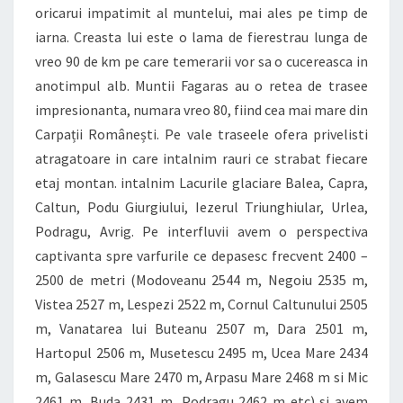
oricarui impatimit al muntelui, mai ales pe timp de
iarna. Creasta lui este o lama de fierestrau lunga de
vreo 90 de km pe care temerarii vor sa o cucereasca in
anotimpul alb. Muntii Fagaras au o retea de trasee
impresionanta, numara vreo 80, fiind cea mai mare din
Carpații Românești. Pe vale traseele ofera privelisti
atragatoare in care intalnim rauri ce strabat fiecare
etaj montan. intalnim Lacurile glaciare Balea, Capra,
Caltun, Podu Giurgiului, Iezerul Triunghiular, Urlea,
Podragu, Avrig. Pe interfluvii avem o perspectiva
captivanta spre varfurile ce depasesc frecvent 2400 –
2500 de metri (Modoveanu 2544 m, Negoiu 2535 m,
Vistea 2527 m, Lespezi 2522 m, Cornul Caltunului 2505
m, Vanatarea lui Buteanu 2507 m, Dara 2501 m,
Hartopul 2506 m, Musetescu 2495 m, Ucea Mare 2434
m, Galasescu Mare 2470 m, Arpasu Mare 2468 m si Mic
2461 m, Buda 2431 m, Podragu 2462 m etc) si avem