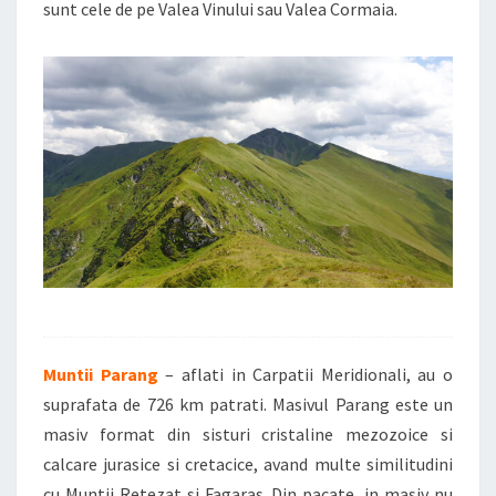
sunt cele de pe Valea Vinului sau Valea Cormaia.
Muntii Parang
– aflati in Carpatii Meridionali, au o
suprafata de 726 km patrati. Masivul Parang este un
masiv format din sisturi cristaline mezozoice si
calcare jurasice si cretacice, avand multe similitudini
cu Muntii Retezat si Fagaras. Din pacate, in masiv nu