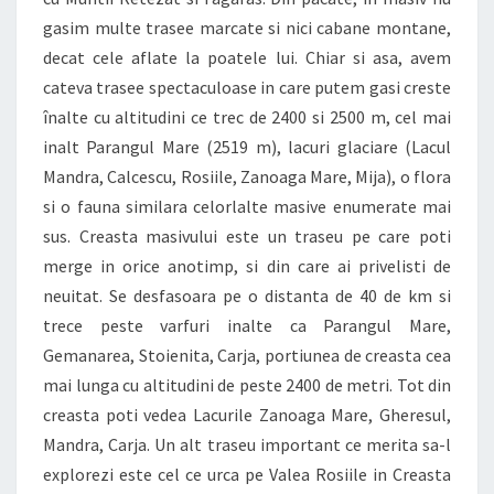
gasim multe trasee marcate si nici cabane montane,
decat cele aflate la poatele lui. Chiar si asa, avem
cateva trasee spectaculoase in care putem gasi creste
înalte cu altitudini ce trec de 2400 si 2500 m, cel mai
inalt Parangul Mare (2519 m), lacuri glaciare (Lacul
Mandra, Calcescu, Rosiile, Zanoaga Mare, Mija), o flora
si o fauna similara celorlalte masive enumerate mai
sus. Creasta masivului este un traseu pe care poti
merge in orice anotimp, si din care ai privelisti de
neuitat. Se desfasoara pe o distanta de 40 de km si
trece peste varfuri inalte ca Parangul Mare,
Gemanarea, Stoienita, Carja, portiunea de creasta cea
mai lunga cu altitudini de peste 2400 de metri. Tot din
creasta poti vedea Lacurile Zanoaga Mare, Gheresul,
Mandra, Carja. Un alt traseu important ce merita sa-l
explorezi este cel ce urca pe Valea Rosiile in Creasta