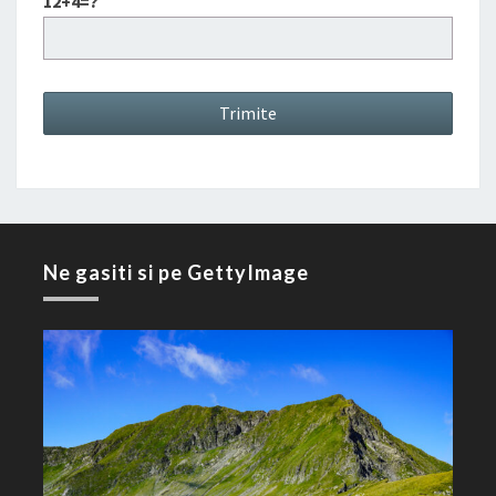
12+4=?
Ne gasiti si pe GettyImage