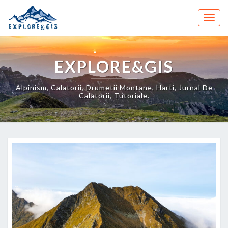
Skip
to
Togg
content
navig
EXPLORE&GIS
Alpinism, Calatorii, Drumetii Montane, Harti, Jurnal De
Calatorii, Tutoriale.