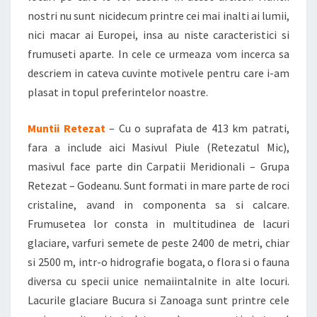
nostri nu sunt nicidecum printre cei mai inalti ai lumii,
nici macar ai Europei, insa au niste caracteristici si
frumuseti aparte. In cele ce urmeaza vom incerca sa
descriem in cateva cuvinte motivele pentru care i-am
plasat in topul preferintelor noastre.
Muntii Retezat
– Cu o suprafata de 413 km patrati,
fara a include aici Masivul Piule (Retezatul Mic),
masivul face parte din Carpatii Meridionali – Grupa
Retezat – Godeanu. Sunt formati in mare parte de roci
cristaline, avand in componenta sa si calcare.
Frumusetea lor consta in multitudinea de lacuri
glaciare, varfuri semete de peste 2400 de metri, chiar
si 2500 m, intr-o hidrografie bogata, o flora si o fauna
diversa cu specii unice nemaiintalnite in alte locuri.
Lacurile glaciare Bucura si Zanoaga sunt printre cele