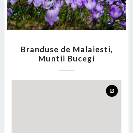
BRANDUSE
Branduse de Malaiesti,
DE
Muntii Bucegi
MALAIESTI,
MUNTII
BUCEGI