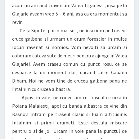
acum un an cand traversam Valea Tiganesti, insa pe la
Glajarie aveam vreo 5 – 6 ani, asa ca era momentul sa
revin.
De la Sipote, putin mai sus, ne inscriem pe traseul
cruce galbena si urmam un drum forestier in multe
locuri ravenat si noroios. Vom nevoiti sa urcam si
coboram cateva sute de metri pentru a ajunge in Valea
Glajariei. Avem traseu comun cu punct rosu, ce se
desparte la un moment dat, ducand catre Cabana
Diham. Noi ne vom tine de crucea galbena pana ne
intalnim cu crucea albastra.
Ajunsi in vale, ne conectam cu traseul ce urca in
Poiana Malaiesti, apoi cu banda albastra ce vine din
Rasnov. Intram pe traseul clasic si luam altitudine.
Intalnim si primii drumeti. Este destula miscare
pentru o zi de joi. Urcam in voie pana la punctul de