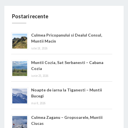
Postari recente
Culmea Pricopanului si Dealul Consul,
Muntii Macin
iulie 18, 2026
Muntii Cozia, Sat Serbanesti – Cabana
Cozia
iunie 25, 2026
Noapte de iarna la Tiganesti – Muntii
Bucegi
mai 8, 2026
Culmea Zaganu – Gropsoarele, Muntii
Ciucas