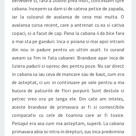
belvedere si, fara a zobovi prea mult, continuam spre
cabana. Incepem sa dam si de cateva petice de zapada,
iar la culoarul de avalansa de ceva mai multa. O
avalansa cursa recent, care a antrenat cu ea si cativa
copaci, si-a facut de cap. Pana la cabana ii da bice fara
a mai sta pe ganduri. Inca o poiana si mai apoi intram
din nou in padure pentru un ultim asalt. In curand
aveam sa fim in fata cabanei. Branduse apar inca de
liziera padurii si opresc des pentru poze. Nu sar direct
in cabana sa iau ceva de mancare sau de baut, cum era
de asteptat, ci urc in continuare pe vale pentru a ma
bucura de palcurile de flori purpurii. Sunt destule si
petrec vreo ora pe langa ele. Din cate am inteles,
aceste branduse de primavara ar fi si comestibile
comparativ cu cele de toamna care ar fi toxice.
Peisajul era asa cum ma asteptam, superb. La cabana
primavara abia isi intra in drepturi, sus inca predomina