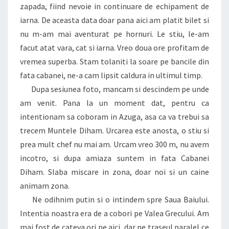
zapada, fiind nevoie in continuare de echipament de
iarna. De aceasta data doar pana aici am platit bilet si
nu m-am mai aventurat pe hornuri. Le stiu, le-am
facut atat vara, cat si iarna. Vreo doua ore profitam de
vremea superba. Stam tolaniti la soare pe bancile din
fata cabanei, ne-a cam lipsit caldura in ultimul timp.
Dupa sesiunea foto, mancam si descindem pe unde
am venit. Pana la un moment dat, pentru ca
intentionam sa coboram in Azuga, asa ca va trebui sa
trecem Muntele Diham. Urcarea este anosta, o stiu si
prea mult chef nu mai am. Urcam vreo 300 m, nu avem
incotro, si dupa amiaza suntem in fata Cabanei
Diham. Slaba miscare in zona, doar noi si un caine
animam zona.
Ne odihnim putin si o intindem spre Saua Baiului.
Intentia noastra era de a cobori pe Valea Grecului. Am
mai fost de cateva ori pe aici, dar pe traseul paralel ce