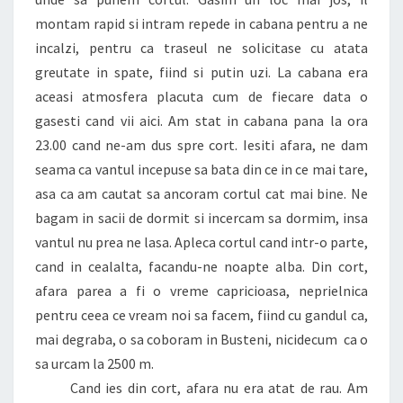
montam rapid si intram repede in cabana pentru a ne
incalzi, pentru ca traseul ne solicitase cu atata
greutate in spate, fiind si putin uzi. La cabana era
aceasi atmosfera placuta cum de fiecare data o
gasesti cand vii aici. Am stat in cabana pana la ora
23.00 cand ne-am dus spre cort. Iesiti afara, ne dam
seama ca vantul incepuse sa bata din ce in ce mai tare,
asa ca am cautat sa ancoram cortul cat mai bine. Ne
bagam in sacii de dormit si incercam sa dormim, insa
vantul nu prea ne lasa. Apleca cortul cand intr-o parte,
cand in cealalta, facandu-ne noapte alba. Din cort,
afara parea a fi o vreme capricioasa, neprielnica
pentru ceea ce vream noi sa facem, fiind cu gandul ca,
mai degraba, o sa coboram in Busteni, nicidecum ca o
sa urcam la 2500 m.
Cand ies din cort, afara nu era atat de rau. Am