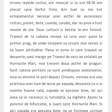
strans repede cortul, am mancat si la ora 08.30 am
plecat spre Varful Omu. Am luat cu noi tot
echipamentul necesar unei astfel de ascensiuni:
coltari, piolet, bete, coarda, carabe, dar nu prea a fost
nevoie de ele. Doar coltarii si betele le-am folosit.
Traseul de la cabana incepe sa urce usor pana la
primul prag, de unde incepem sa urcam mai serios si
sa luam altitudine. Pana in zona in care traseul se
desparte, unul merge pe Traseul de vara iar celalalt pe
Hornurile Mari, mai trecem doua astfel de praguri.
Sunt cateva portiuni ce sunt predispuse avalanselor,
insa cu atentie le poti depasi. Oricum, vremea era una
prielnica unei ture de iarna pe zapada, deoarece cu o zi
inainte fusese cald, zapada se așezase bine, iar azi
avea sa se raceasca si, totodată, sa inghete. Ajunsi la
punctul de bifurcatie, o luam spre Hornurile Mari. Si
aici zapada era asezata bine, nu se formase cornise