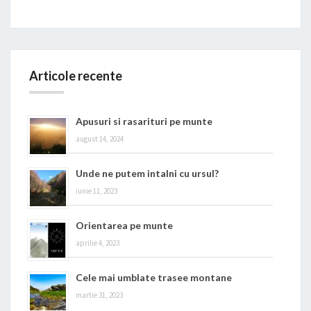
Articole recente
Apusuri si rasarituri pe munte
august 14, 2024
Unde ne putem intalni cu ursul?
iunie 11, 2023
Orientarea pe munte
aprilie 4, 2023
Cele mai umblate trasee montane
martie 31, 2023