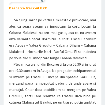
Descarca track-ul GPX
Sa ajungi iarna pe Varful Omu este o provocare, mai
ales ca seara aveam sa innoptam la cort. Locuri la
Cabana Malaiesti nu am mai gasit, asa ca nu aveam
alta varianta decat dormitul la cort. Traseul stabilit
era Azuga – Valea Grecului – Cabana Diham – Cabana
Malaiesti – Hornurile Mari – Varful Omu. El se intindea
pe doua zile cu innoptare langa Cabana Malaiesti.
Plecam cu trenul din Bucuresti la ora 06.30 si in jurul
orei 9.30 suntem in Azuga. Ne pregatim echipamentul
si intram pe traseu. El incepe din spatele Garii CFR,
mergand pana la inceputul padurii, de unde apare si
marcajul. Chiar daca stabilisem sa mergem pe Valea
Grecului, tarziu am realizat ca traseul urca bine pe
culmea Clabucetul Baiului, pe un traseu putin umblat