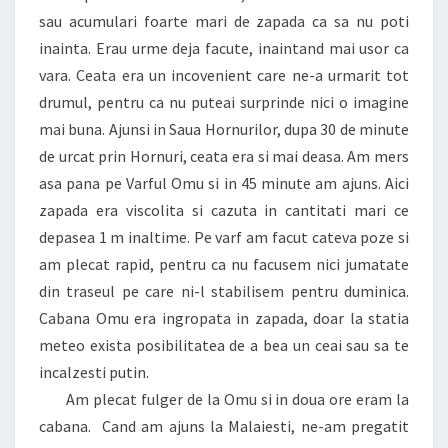
sau acumulari foarte mari de zapada ca sa nu poti
inainta. Erau urme deja facute, inaintand mai usor ca
vara. Ceata era un incovenient care ne-a urmarit tot
drumul, pentru ca nu puteai surprinde nici o imagine
mai buna. Ajunsi in Saua Hornurilor, dupa 30 de minute
de urcat prin Hornuri, ceata era si mai deasa. Am mers
asa pana pe Varful Omu si in 45 minute am ajuns. Aici
zapada era viscolita si cazuta in cantitati mari ce
depasea 1 m inaltime. Pe varf am facut cateva poze si
am plecat rapid, pentru ca nu facusem nici jumatate
din traseul pe care ni-l stabilisem pentru duminica.
Cabana Omu era ingropata in zapada, doar la statia
meteo exista posibilitatea de a bea un ceai sau sa te
incalzesti putin.
Am plecat fulger de la Omu si in doua ore eram la
cabana. Cand am ajuns la Malaiesti, ne-am pregatit