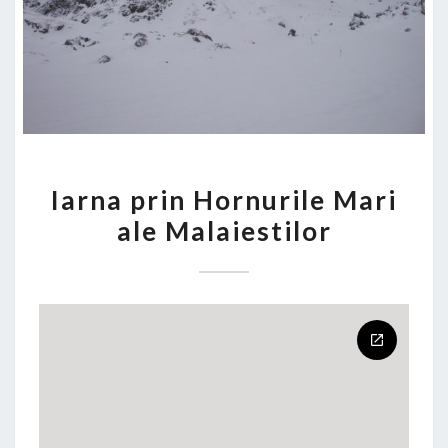
IARNA
Iarna prin Hornurile Mari
PRIN
ale Malaiestilor
HORNURILE
MARI
ALE
MALAIESTILOR