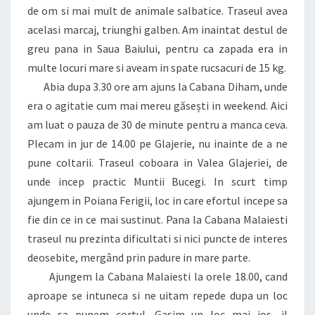
de om si mai mult de animale salbatice. Traseul avea
acelasi marcaj, triunghi galben. Am inaintat destul de
greu pana in Saua Baiului, pentru ca zapada era in
multe locuri mare si aveam in spate rucsacuri de 15 kg.
Abia dupa 3.30 ore am ajuns la Cabana Diham, unde
era o agitatie cum mai mereu găsești in weekend. Aici
am luat o pauza de 30 de minute pentru a manca ceva.
Plecam in jur de 14.00 pe Glajerie, nu inainte de a ne
pune coltarii. Traseul coboara in Valea Glajeriei, de
unde incep practic Muntii Bucegi. In scurt timp
ajungem in Poiana Ferigii, loc in care efortul incepe sa
fie din ce in ce mai sustinut. Pana la Cabana Malaiesti
traseul nu prezinta dificultati si nici puncte de interes
deosebite, mergând prin padure in mare parte.
Ajungem la Cabana Malaiesti la orele 18.00, cand
aproape se intuneca si ne uitam repede dupa un loc
unde sa punem cortul. Gasim un loc mai jos, il