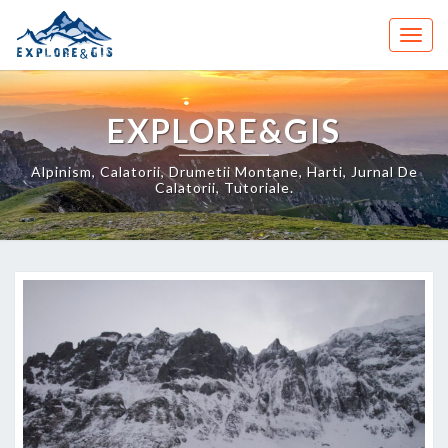
Skip
to
Togg
content
navig
EXPLORE&GIS
Alpinism, Calatorii, Drumetii Montane, Harti, Jurnal De
Calatorii, Tutoriale.