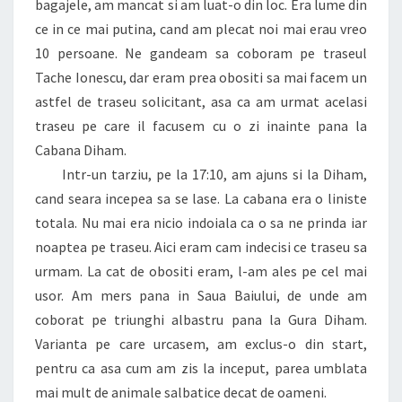
bagajele, am mancat si am luat-o din loc. Era lume din
ce in ce mai putina, cand am plecat noi mai erau vreo
10 persoane. Ne gandeam sa coboram pe traseul
Tache Ionescu, dar eram prea obositi sa mai facem un
astfel de traseu solicitant, asa ca am urmat acelasi
traseu pe care il facusem cu o zi inainte pana la
Cabana Diham.
Intr-un tarziu, pe la 17:10, am ajuns si la Diham,
cand seara incepea sa se lase. La cabana era o liniste
totala. Nu mai era nicio indoiala ca o sa ne prinda iar
noaptea pe traseu. Aici eram cam indecisi ce traseu sa
urmam. La cat de obositi eram, l-am ales pe cel mai
usor. Am mers pana in Saua Baiului, de unde am
coborat pe triunghi albastru pana la Gura Diham.
Varianta pe care urcasem, am exclus-o din start,
pentru ca asa cum am zis la inceput, parea umblata
mai mult de animale salbatice decat de oameni.