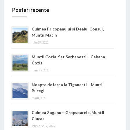
Postari recente
Culmea Pricopanului si Dealul Consul,
Muntii Macin
iulie 18, 2026
Muntii Cozia, Sat Serbanesti – Cabana
Cozia
iunie 25, 2026
Noapte de iarna la Tiganesti – Muntii
Bucegi
mai 8, 2026
Culmea Zaganu – Gropsoarele, Muntii
Ciucas
februarie 17, 2026