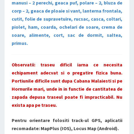
manusi – 2 perechi, geaca puf, polare – 2, bluza de
corp – 2, geaca de ploaie si vant, lanterna frontala,
cutit, folie de supravetuire, rucsac, casca, coltari,
piolet, ham, coarda, ochelari de soare, crema de
soare, alimente, cort, sac de dormit, saltea,
primus.
Observatii: traseu dificil iarna ce necesita
echipament adecvat si o pregatire fizica buna.
Portiunile dificile sunt dupa Cabana Malaiesti si pe
Hornurile mari, unde in in functie de cantitatea de
zapada depusa traseul poate fi impracticabil. Nu
exista apa pe traseu.
Pentru orientare folositi track-ul GPS, aplicatii
recomadate: MapPlus (IOS), Locus Map (Android).