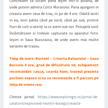
Continuam sa urcam pana ieșim intr-o poiana, de
unde putem admira Coltii Morarului. Pana ajungem in
creasta avem ceva de tras, in jur de 4 ore. Odată iesiti
in ea, vom jubila când pe nord, când pe sud, printre
flori de colt si atenți la ce avem sub noi. Peisajele sunt
încântătoare si trebuie capturate cu aparatul foto.
Ieșim in Saua Bucsoiului, de unde avem mai multe
variante de traseu.
Timp de mers: Busteni – Creasta Balaurului – Saua
Bucsoiu 6 ore, grad de dificultate 1A; echipament
recomandat: casca, coarda ham; traseul prezinta
portiuni expuse si nu se recomanda a fi parcurs pe
timp de vreme rea;
Citeste jurnal:
https://www.exploregis.ro/jurnal-de-
calatorii/explorand-muntii-bucegi/creasta-