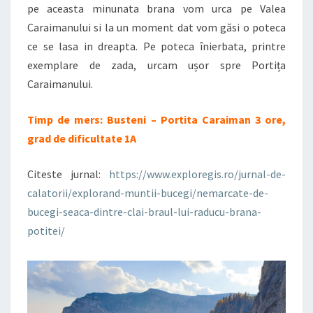
pe aceasta minunata brana vom urca pe Valea
Caraimanului si la un moment dat vom găsi o poteca
ce se lasa in dreapta. Pe poteca înierbata, printre
exemplare de zada, urcam ușor spre Portița
Caraimanului.
Timp de mers: Busteni – Portita Caraiman 3 ore,
grad de dificultate 1A
Citeste jurnal:
https://www.exploregis.ro/jurnal-de-
calatorii/explorand-muntii-bucegi/nemarcate-de-
bucegi-seaca-dintre-clai-braul-lui-raducu-brana-
potitei/