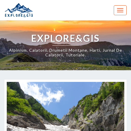
Skip
to
Togg
content
navig
EXPLORE&GIS
Alpinism, Calatorii, Drumetii Montane, Harti, Jurnal De
Calatorii, Tutoriale.