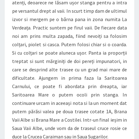
atenți, deoarece ne lăsam ușor stanga pentru a intra
pe versantul drept al vaii. In scurt timp dam de ultimul
izvor si mergem pe o bârna pana in zona numita La
Verdeața. Practic suntem pe firul vaii. De fiecare data
noi am prins multa zapada, fiind nevoiți sa folosim
colțari, piolet si casca. Putem folosi chiar si o coarda.
Si cu colțari se poate aluneca ușor. Panta ia proporții
treptat si sunt mărginiți de doi pereți impunatori, in
care se desprind alte trasee cu un grad mai mare de
dificultate. Ajungem in prima faza la Saritoarea
Carnului, ce poate fi abordata prin dreapta, iar
Saritoarea Mare o putem ocoli prin stanga. In
continuare urcam in aceeași nota si la un moment dat
putem părăsi valea pe doua trasee cotate 1A, Brana
Vaii Albe si Brana Mare a Costilei. Intr-un final ieșim in
Saua Vaii Albe, unde vom da de traseul cruce rosie ce
duce la Crucea Caraiman sau in Saua Sugarilor.