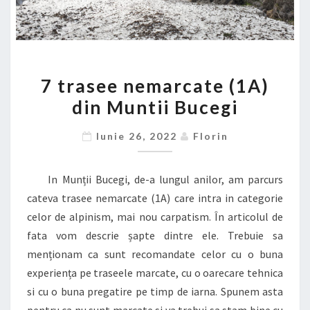
7
7 trasee nemarcate (1A)
TRASEE
din Muntii Bucegi
NEMARCATE
(1A)
Iunie 26, 2022
Florin
DIN
MUNTII
In Munții Bucegi, de-a lungul anilor, am parcurs
BUCEGI
cateva trasee nemarcate (1A) care intra in categorie
celor de alpinism, mai nou carpatism. În articolul de
fata vom descrie șapte dintre ele. Trebuie sa
menționam ca sunt recomandate celor cu o buna
experiența pe traseele marcate, cu o oarecare tehnica
si cu o buna pregatire pe timp de iarna. Spunem asta