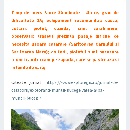
Timp de mers 3 ore 30 minute – 4 ore, grad de
dificultate 1A; echipament recomandat: casca,
coltari, piolet, coarda, ham, carabiniera;
observatii: traseul prezinta pasaje dificile ce
necesita usoara catarare (Saritoarea Carnului si
Saritoarea Mare); coltarii, pioletul sunt necesare
atunci cand urcam pe zapada, care se pastreaza si
in lunile de vara;
Citeste jurnal:
https://www.exploregis.ro/jurnal-de-
calatorii/explorand-muntii-bucegi/valea-alba-
muntii-bucegi/