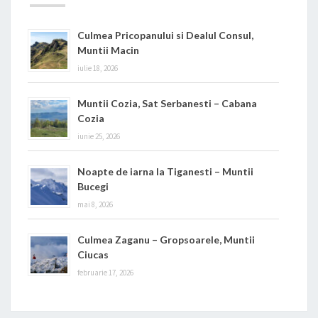
Culmea Pricopanului si Dealul Consul,
Muntii Macin
iulie 18, 2026
Muntii Cozia, Sat Serbanesti – Cabana
Cozia
iunie 25, 2026
Noapte de iarna la Tiganesti – Muntii
Bucegi
mai 8, 2026
Culmea Zaganu – Gropsoarele, Muntii
Ciucas
februarie 17, 2026