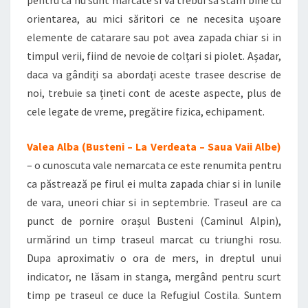
pentru ca nu sunt marcate si va trebui sa stam bine cu
orientarea, au mici săritori ce ne necesita ușoare
elemente de catarare sau pot avea zapada chiar si in
timpul verii, fiind de nevoie de colțari si piolet. Așadar,
daca va gândiți sa abordați aceste trasee descrise de
noi, trebuie sa țineti cont de aceste aspecte, plus de
cele legate de vreme, pregătire fizica, echipament.
Valea Alba (Busteni – La Verdeata – Saua Vaii Albe)
– o cunoscuta vale nemarcata ce este renumita pentru
ca păstrează pe firul ei multa zapada chiar si in lunile
de vara, uneori chiar si in septembrie. Traseul are ca
punct de pornire orașul Busteni (Caminul Alpin),
urmărind un timp traseul marcat cu triunghi rosu.
Dupa aproximativ o ora de mers, in dreptul unui
indicator, ne lăsam in stanga, mergând pentru scurt
timp pe traseul ce duce la Refugiul Costila. Suntem