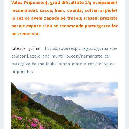
Valea Priponului), grad dificultate 1A; echipament
recomandat: casca, ham, coarda, coltari si piolet
in caz ca avem zapada pe traseu; traseul prezinta
pasaje expuse si nu se recomanda parcurgerea lor
pe vreme rea;
Citeste jurnal:
https://www.exploregis.ro/jurnal-de-
calatorii/explorand-muntii-bucegi/nemarcate-de-
bucegi-valea-malinului-brana-mare-a-costilei-valea-
priponului/