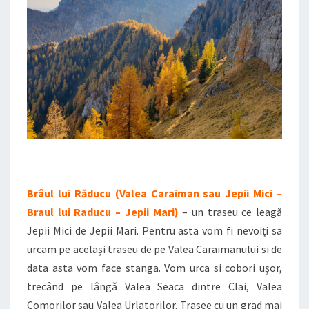
Brâul lui Răducu (Valea Caraiman sau Jepii Mici –
Braul lui Raducu – Jepii Mari)
– un traseu ce leagă
Jepii Mici de Jepii Mari. Pentru asta vom fi nevoiți sa
urcam pe același traseu de pe Valea Caraimanului si de
data asta vom face stanga. Vom urca si cobori ușor,
trecând pe lângă Valea Seaca dintre Clai, Valea
Comorilor sau Valea Urlatorilor. Trasee cu un grad mai