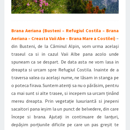
Brana Aeriana (Busteni – Refugiul Costila – Brana
Aeriana – Creasta Vaii Abe – Brana Mare a Costilei)
–
din Busteni, de la Căminul Alpin, vom urma același
traseul ca si in cazul Vaii Albe pana acolo unde
spuneam ca se despart. De data asta ne vom lasa in
dreapta si urcam spre Refugiul Costila. Inainte de a
traversa valea cu același nume, ne lăsam in stanga pe
o poteca firava. Suntem atenți sa nu o părăsim, pentru
ca mai sunt si alte trasee, si incepem sa urcam ținând
mereu dreapta. Prin vegetație luxuriantă si jnepeni
sacaitori pana ieșim la un punct de belvedere, din care
începe si brana. Ajutați in continuare de lanțuri,
depășim porțiunile dificile pe care un pas greșit te