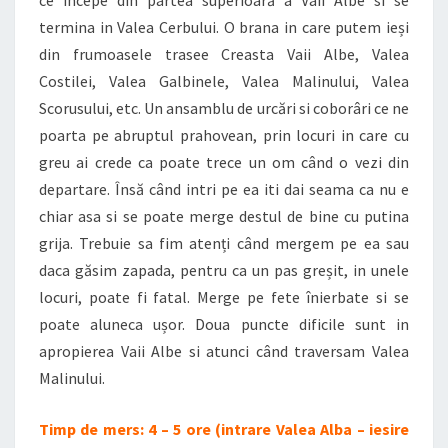
ce începe din partea superioară a Vaii Albe si se
termina in Valea Cerbului. O brana in care putem ieși
din frumoasele trasee Creasta Vaii Albe, Valea
Costilei, Valea Galbinele, Valea Malinului, Valea
Scorusului, etc. Un ansamblu de urcări si coborâri ce ne
poarta pe abruptul prahovean, prin locuri in care cu
greu ai crede ca poate trece un om când o vezi din
departare. Însă când intri pe ea iti dai seama ca nu e
chiar asa si se poate merge destul de bine cu putina
grija. Trebuie sa fim atenți când mergem pe ea sau
daca găsim zapada, pentru ca un pas greșit, in unele
locuri, poate fi fatal. Merge pe fete înierbate si se
poate aluneca ușor. Doua puncte dificile sunt in
apropierea Vaii Albe si atunci când traversam Valea
Malinului.
Timp de mers: 4 – 5 ore (intrare Valea Alba – iesire