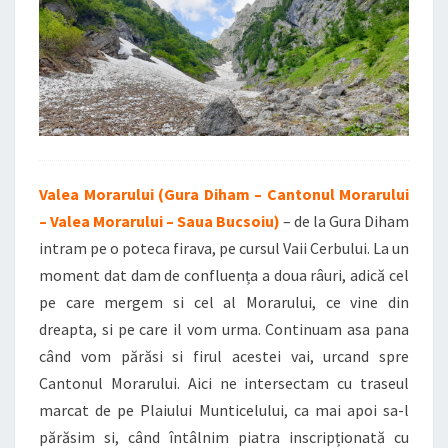
Valea Morarului (Gura Diham – Cantonul Morarului
– Valea Morarului – Saua Bucsoiu)
– de la Gura Diham
intram pe o poteca firava, pe cursul Vaii Cerbului. La un
moment dat dam de confluența a doua râuri, adică cel
pe care mergem si cel al Morarului, ce vine din
dreapta, si pe care il vom urma. Continuam asa pana
când vom părăsi si firul acestei vai, urcand spre
Cantonul Morarului. Aici ne intersectam cu traseul
marcat de pe Plaiului Munticelului, ca mai apoi sa-l
părăsim si, când întâlnim piatra inscripționată cu