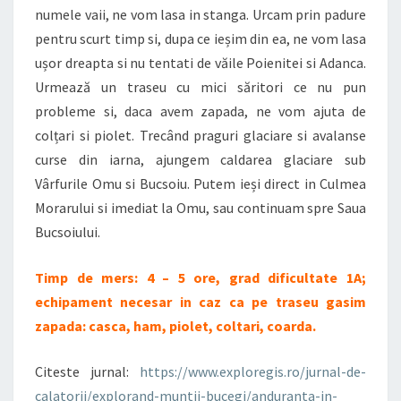
numele vaii, ne vom lasa in stanga. Urcam prin padure
pentru scurt timp si, dupa ce ieșim din ea, ne vom lasa
ușor dreapta si nu tentati de văile Poienitei si Adanca.
Urmează un traseu cu mici săritori ce nu pun
probleme si, daca avem zapada, ne vom ajuta de
colțari si piolet. Trecând praguri glaciare si avalanse
curse din iarna, ajungem caldarea glaciare sub
Vârfurile Omu si Bucsoiu. Putem ieși direct in Culmea
Morarului si imediat la Omu, sau continuam spre Saua
Bucsoiului.
Timp de mers: 4 – 5 ore, grad dificultate 1A;
echipament necesar in caz ca pe traseu gasim
zapada: casca, ham, piolet, coltari, coarda.
Citeste jurnal:
https://www.exploregis.ro/jurnal-de-
calatorii/explorand-muntii-bucegi/anduranta-in-