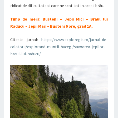
ridicat de dificultate si care ne scot tot in acest brâu.
Timp de mers: Busteni – Jepii Mici – Braul lui
Raducu – Jepii Mari – Busteni 6 ore, grad 1A;
Citeste jurnal:
https://www.exploregis.ro/jurnal-de-
calatorii/explorand-muntii-bucegi/savoarea-jepilor-
braul-lui-raducu/