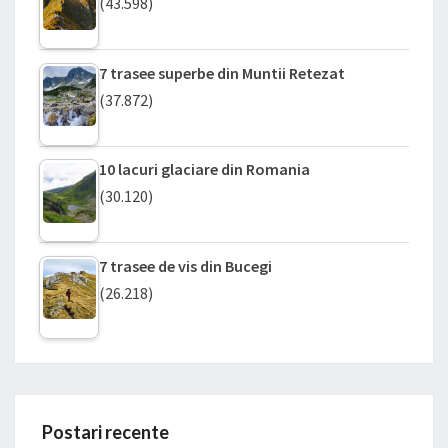
(43.598)
7 trasee superbe din Muntii Retezat
(37.872)
10 lacuri glaciare din Romania
(30.120)
7 trasee de vis din Bucegi
(26.218)
Postari recente