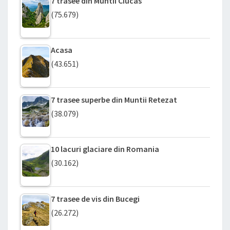
7 trasee din Muntii Ciucas
(75.679)
Acasa
(43.651)
7 trasee superbe din Muntii Retezat
(38.079)
10 lacuri glaciare din Romania
(30.162)
7 trasee de vis din Bucegi
(26.272)