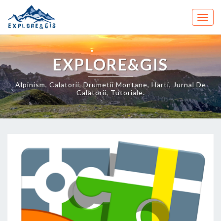
Skip
to
Togg
content
navig
EXPLORE&GIS
Alpinism, Calatorii, Drumetii Montane, Harti, Jurnal De
Calatorii, Tutoriale.