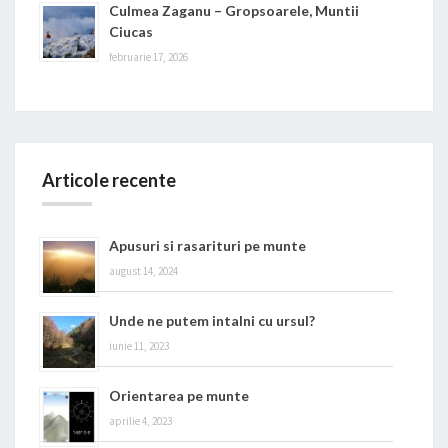
Culmea Zaganu – Gropsoarele, Muntii
Ciucas
februarie 17, 2026
Articole recente
Apusuri si rasarituri pe munte
august 14, 2024
Unde ne putem intalni cu ursul?
iunie 11, 2023
Orientarea pe munte
aprilie 4, 2023