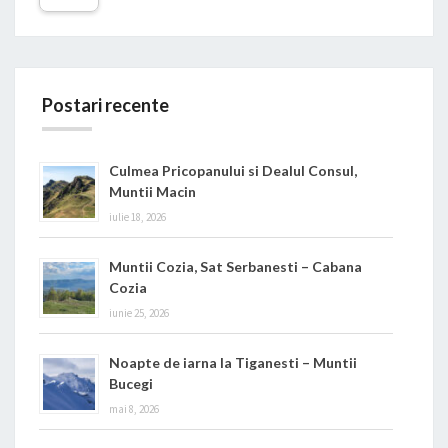
Postari recente
Culmea Pricopanului si Dealul Consul,
Muntii Macin
iulie 18, 2026
Muntii Cozia, Sat Serbanesti – Cabana
Cozia
iunie 25, 2026
Noapte de iarna la Tiganesti – Muntii
Bucegi
mai 8, 2026