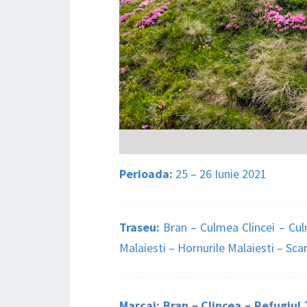
Perioada:
25 – 26 Iunie 2021
Traseu:
Bran – Culmea Clincei – Cul
Malaiesti – Hornurile Malaiesti – Sca
Marcaj: Bran – Clincea – Refugiul