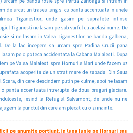
) urcam pe banda rosie spre Partia Zanoaga si intram in
m de urcat un traseu lung si cu panta accentuata in unele
 Culmea Tiganestior, unde gasim pe suprafete intinse
ugiul Tiganesti ne lasam pe sub varful cu acelasi nume. De
osie si ne lasam in Valea Tiganestilor pe banda galbena,
al. De la lac incepem sa urcam spre Padina Crucii pana
e lasam pe o poteca accidentata la Cabana Malaiesti. Dupa
riem pe Valea Malaiesti spre Hornurile Mari unde facem uz
 suprafata acoperita de un strat mare de zapada. Din Saua
ul Scara, din care descindem putin pe culme, apoi ne lasam
 o panta accentuata intrerupta de doua praguri glaciare.
ndulceste, iesind la Refugiul Salvamont, de unde nu ne
ajugem la punctul din care am plecat cu o zi inainte.
ficil pe anumite portiuni; in luna Iunie pe Hornuri sau