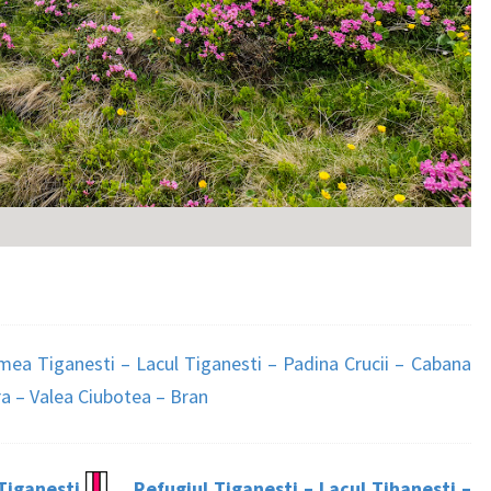
mea Tiganesti – Lacul Tiganesti – Padina Crucii – Cabana
ra – Valea Ciubotea – Bran
 Tiganesti
Refugiul Tiganesti – Lacul Tihanesti –