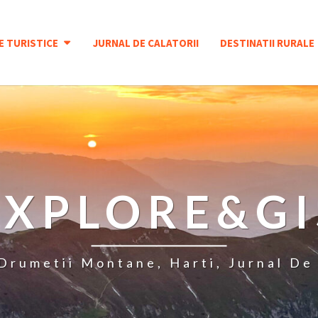
E TURISTICE
JURNAL DE CALATORII
DESTINATII RURALE
EXPLORE&GI
 Drumetii Montane, Harti, Jurnal De 