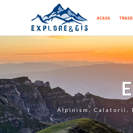
Skip
to
ACASA
TRASE
content
Alpinism, Calatorii,