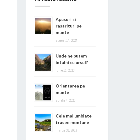
Apusuri si
rasarituri pe
munte
august 14, 2024
Unde ne putem
intalni cu ursul?
iunie 11, 2023
Orientarea pe
munte
aprilie 4, 2023
Cele mai umblate
trasee montane
martie 31, 2023