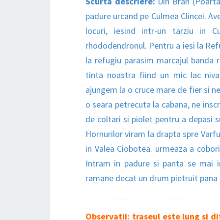
Scurta descriere:
Din Bran (Poarta
padure urcand pe Culmea Clincei. Ave
locuri, iesind intr-un tarziu in
rhododendronul. Pentru a iesi la Ref
la refugiu parasim marcajul banda r
tinta noastra fiind un mic lac niv
ajungem la o cruce mare de fier si n
o seara petrecuta la cabana, ne insc
de coltari si piolet pentru a depasi
Hornurilor viram la drapta spre Varf
in Valea Ciobotea. urmeaza a cobori
Intram in padure si panta se mai i
ramane decat un drum pietruit pana 
Observatii: traseul este lung si di