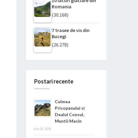
10 lacuri glaciare din
Romania
(30.168)
7 trasee de vis din
Bucegi
(26.278)
Postari recente
Culmea
Pricopanului si
Dealul Consul,
Muntii Macin
iulie 18, 2026