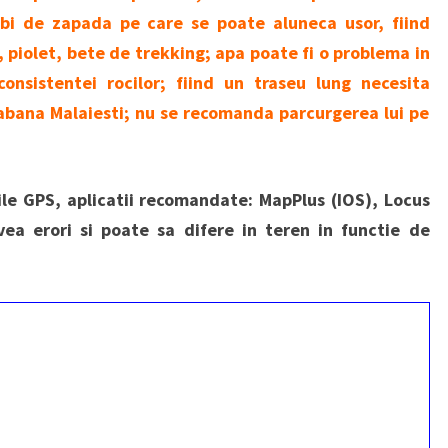
bi de zapada pe care se poate aluneca usor, fiind
, piolet, bete de trekking; apa poate fi o problema in
nsistentei rocilor; fiind un traseu lung necesita
abana Malaiesti; nu se recomanda parcurgerea lui pe
rile GPS, aplicatii recomandate: MapPlus (IOS), Locus
vea erori si poate sa difere in teren in functie de