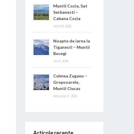
Muntii Cozia, Sat
Serbanesti –
Cabana Cozia
iunie 25, 2026
Noapte de iarna la
Tiganesti – Muntii
Bucegi
mai 8, 2026
Culmea Zaganu –
Gropsoarele,
Muntii Ciucas
februarie 17, 2026
Articole recente