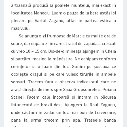
artizanală produsă la poalele muntelui, mai exact in
localitatea Maneciu. Luam o pauza de la bere astăzi si
plecam pe Vârful Zaganu, aflat in partea estica a
masivului.
Se anunța o zi frumoasa de Martie cu multe ore de
soare, dar dupa o zi in care stratul de zapada a crescut
cu vreo 10 – 15 cm. Dis-de-dimineața ajungem in Cheia
si parcăm masina la mănăstire. Ne echipam conform
cerințelor si o luam din loc. Gonim pe șoseaua ce
ocolește orașul si pe care vuiesc tirurile in ambele
sensuri. Trecem fara a observa indicatorul care ne
arată direcția de mers spre Saua Gropsoarele si Poiana
Stanei. Facem cale întoarsă si intram in pădurea
întunecată de brazii desi. Ajungem la Raul Zaganu,
unde căutam in zadar un loc mai bun de traversare,
pana la urma trecem prin apa. Traseele banda