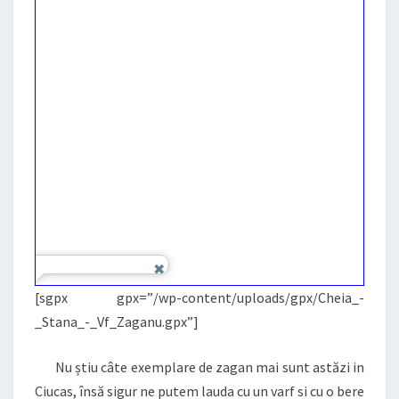
[sgpx gpx=”/wp-content/uploads/gpx/Cheia_-
_Stana_-_Vf_Zaganu.gpx”]
Nu știu câte exemplare de zagan mai sunt astăzi in
Ciucas, însă sigur ne putem lauda cu un varf si cu o bere