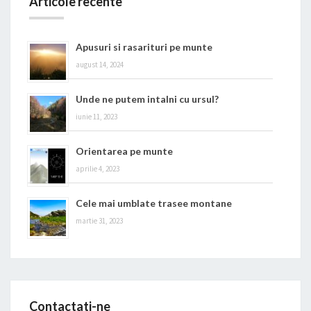
Articole recente
Apusuri si rasarituri pe munte
august 14, 2024
Unde ne putem intalni cu ursul?
iunie 11, 2023
Orientarea pe munte
aprilie 4, 2023
Cele mai umblate trasee montane
martie 31, 2023
Contactati-ne