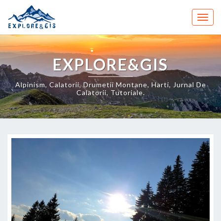
Skip
to
Togg
content
navig
EXPLORE&GIS
Alpinism, Calatorii, Drumetii Montane, Harti, Jurnal De
Calatorii, Tutoriale.