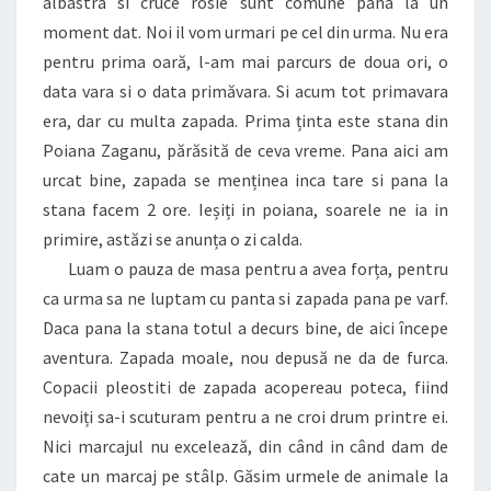
albastra si cruce rosie sunt comune pana la un
moment dat. Noi il vom urmari pe cel din urma. Nu era
pentru prima oară, l-am mai parcurs de doua ori, o
data vara si o data primăvara. Si acum tot primavara
era, dar cu multa zapada. Prima ținta este stana din
Poiana Zaganu, părăsită de ceva vreme. Pana aici am
urcat bine, zapada se menținea inca tare si pana la
stana facem 2 ore. Ieșiți in poiana, soarele ne ia in
primire, astăzi se anunța o zi calda.
Luam o pauza de masa pentru a avea forța, pentru
ca urma sa ne luptam cu panta si zapada pana pe varf.
Daca pana la stana totul a decurs bine, de aici începe
aventura. Zapada moale, nou depusă ne da de furca.
Copacii pleostiti de zapada acopereau poteca, fiind
nevoiți sa-i scuturam pentru a ne croi drum printre ei.
Nici marcajul nu excelează, din când in când dam de
cate un marcaj pe stâlp. Găsim urmele de animale la