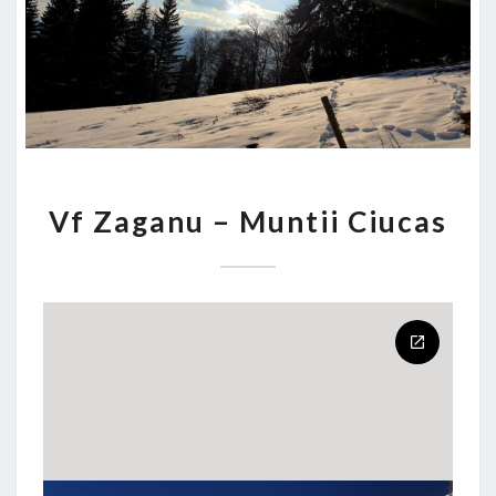
VF
Vf Zaganu – Muntii Ciucas
ZAGANU
–
MUNTII
CIUCAS