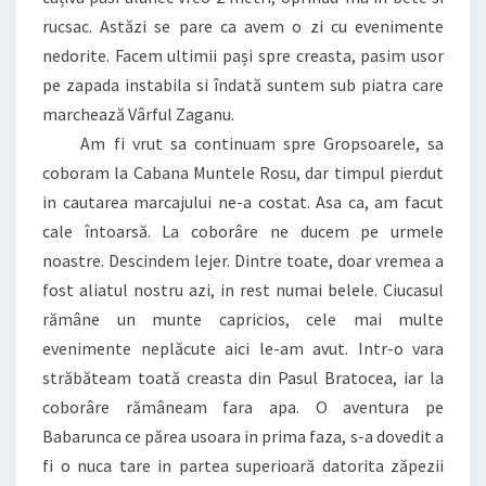
rucsac. Astăzi se pare ca avem o zi cu evenimente
nedorite. Facem ultimii pași spre creasta, pasim usor
pe zapada instabila si îndată suntem sub piatra care
marchează Vârful Zaganu.
Am fi vrut sa continuam spre Gropsoarele, sa
coboram la Cabana Muntele Rosu, dar timpul pierdut
in cautarea marcajului ne-a costat. Asa ca, am facut
cale întoarsă. La coborâre ne ducem pe urmele
noastre. Descindem lejer. Dintre toate, doar vremea a
fost aliatul nostru azi, in rest numai belele. Ciucasul
rămâne un munte capricios, cele mai multe
evenimente neplăcute aici le-am avut. Intr-o vara
străbăteam toată creasta din Pasul Bratocea, iar la
coborâre rămâneam fara apa. O aventura pe
Babarunca ce părea usoara in prima faza, s-a dovedit a
fi o nuca tare in partea superioară datorita zăpezii