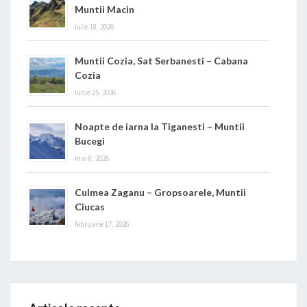
Muntii Macin
iulie 18, 2026
Muntii Cozia, Sat Serbanesti – Cabana
Cozia
iunie 25, 2026
Noapte de iarna la Tiganesti – Muntii
Bucegi
mai 8, 2026
Culmea Zaganu – Gropsoarele, Muntii
Ciucas
februarie 17, 2026