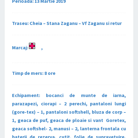
Perioada: 13 Martie 2019
Traseu: Cheia – Stana Zaganu – Vf Zaganu si retur
Marcaj:
,
Timp de mers: 8 ore
Echipament: bocanci de munte de iarna,
parazapezi, ciorapi – 2 perechi, pantaloni lungi
(gore-tex) – 1, pantaloni softshell, bluza de corp –
1, geaca de puf, geaca de ploaie si vant Goretex,
geaca softshel- 2, manusi – 2, lanterna frontala cu
baterii de rezerva, cutit, folie de supravetuire,