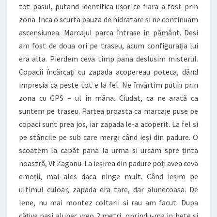
tot pasul, putand identifica ușor ce fiara a fost prin
zona. Inca o scurta pauza de hidratare si ne continuam
ascensiunea. Marcajul parca întrase in pământ. Desi
am fost de doua ori pe traseu, acum configurația lui
era alta. Pierdem ceva timp pana deslusim misterul.
Copacii încărcați cu zapada acopereau poteca, dând
impresia ca peste tot e la fel. Ne învârtim putin prin
zona cu GPS – ul in mâna. Ciudat, ca ne arată ca
suntem pe traseu. Partea proasta ca marcaje puse pe
copaci sunt prea jos, iar zapada le-a acoperit. La fel si
pe stâncile pe sub care mergi când ieși din padure. O
scoatem la capăt pana la urma si urcam spre ținta
noastră, Vf Zaganu. La ieșirea din padure poți avea ceva
emoții, mai ales daca ninge mult. Când ieșim pe
ultimul culoar, zapada era tare, dar alunecoasa. De
lene, nu mai montez coltarii si rau am facut. Dupa
câțiva pasi alunec vreo 2 metri, oprindu-ma in bete si