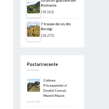
10 lacuri glaciare din
Romania
(30.162)
7 trasee de vis din
Bucegi
(26.273)
Postari recente
Culmea
Pricopanului si
Dealul Consul,
Muntii Macin
iulie 18, 2026