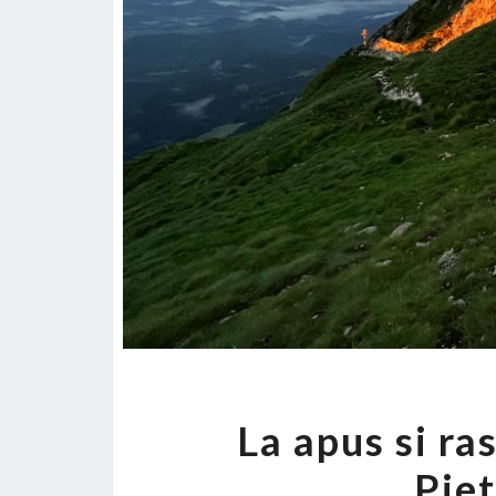
La apus si ra
Piet