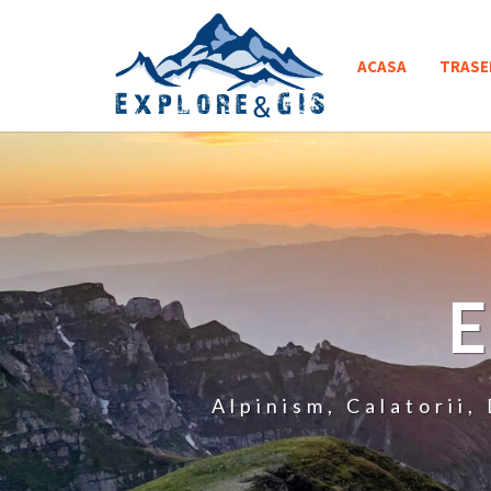
Skip
to
ACASA
TRASE
content
Alpinism, Calatorii,