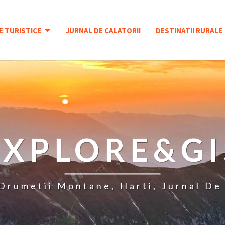
E TURISTICE
JURNAL DE CALATORII
DESTINATII RURALE
EXPLORE&GI
 Drumetii Montane, Harti, Jurnal De 