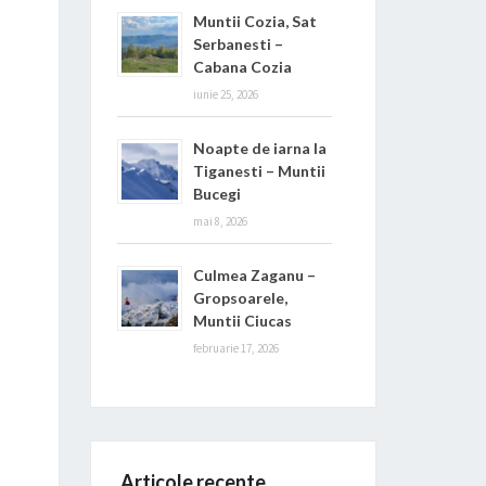
Muntii Cozia, Sat
Serbanesti –
Cabana Cozia
iunie 25, 2026
Noapte de iarna la
Tiganesti – Muntii
Bucegi
mai 8, 2026
Culmea Zaganu –
Gropsoarele,
Muntii Ciucas
februarie 17, 2026
Articole recente