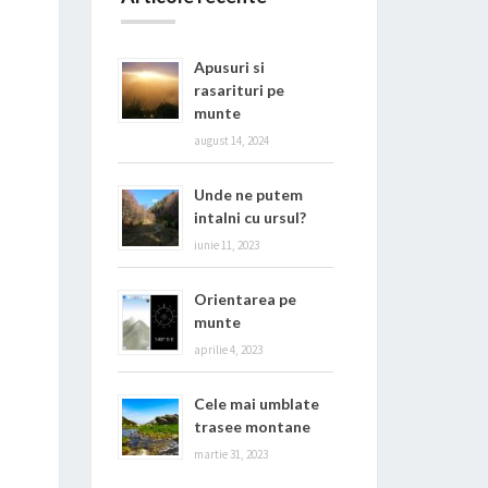
Apusuri si
rasarituri pe
munte
august 14, 2024
Unde ne putem
intalni cu ursul?
iunie 11, 2023
Orientarea pe
munte
aprilie 4, 2023
Cele mai umblate
trasee montane
martie 31, 2023