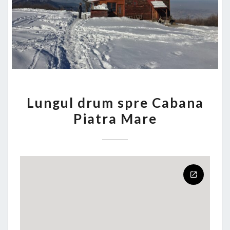
LUNGUL
Lungul drum spre Cabana
DRUM
Piatra Mare
SPRE
CABANA
PIATRA
MARE