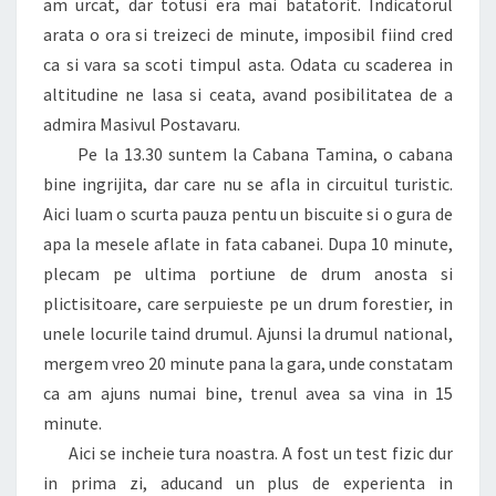
am urcat, dar totusi era mai batatorit. Indicatorul
arata o ora si treizeci de minute, imposibil fiind cred
ca si vara sa scoti timpul asta. Odata cu scaderea in
altitudine ne lasa si ceata, avand posibilitatea de a
admira Masivul Postavaru.
Pe la 13.30 suntem la Cabana Tamina, o cabana
bine ingrijita, dar care nu se afla in circuitul turistic.
Aici luam o scurta pauza pentu un biscuite si o gura de
apa la mesele aflate in fata cabanei. Dupa 10 minute,
plecam pe ultima portiune de drum anosta si
plictisitoare, care serpuieste pe un drum forestier, in
unele locurile taind drumul. Ajunsi la drumul national,
mergem vreo 20 minute pana la gara, unde constatam
ca am ajuns numai bine, trenul avea sa vina in 15
minute.
Aici se incheie tura noastra. A fost un test fizic dur
in prima zi,
aducand un plus de experienta in