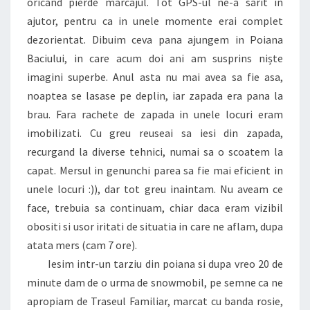
oricand pierde marcajul. Tot GPS-ul ne-a sarit in
ajutor, pentru ca in unele momente erai complet
dezorientat. Dibuim ceva pana ajungem in Poiana
Baciului, in care acum doi ani am susprins niște
imagini superbe. Anul asta nu mai avea sa fie asa,
noaptea se lasase pe deplin, iar zapada era pana la
brau. Fara rachete de zapada in unele locuri eram
imobilizati. Cu greu reuseai sa iesi din zapada,
recurgand la diverse tehnici, numai sa o scoatem la
capat. Mersul in genunchi parea sa fie mai eficient in
unele locuri :)), dar tot greu inaintam. Nu aveam ce
face, trebuia sa continuam, chiar daca eram vizibil
obositi si usor iritati de situatia in care ne aflam, dupa
atata mers (cam 7 ore).
Iesim intr-un tarziu din poiana si dupa vreo 20 de
minute dam de o urma de snowmobil, pe semne ca ne
apropiam de Traseul Familiar, marcat cu banda rosie,