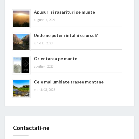
Apusuri si rasarituri pe munte
august 14, 2024
Unde ne putem intalni cu ursul?
iunie 11, 2023
Orientarea pe munte
aprilie 4, 2023
Cele mai umblate trasee montane
martie 31, 2023
Contactati-ne