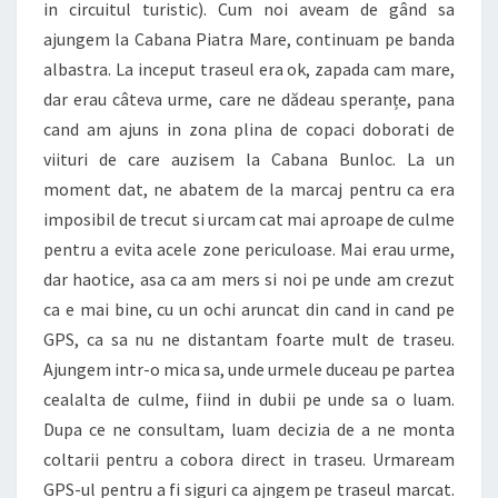
in circuitul turistic). Cum noi aveam de gând sa
ajungem la Cabana Piatra Mare, continuam pe banda
albastra. La inceput traseul era ok, zapada cam mare,
dar erau câteva urme, care ne dădeau speranțe, pana
cand am ajuns in zona plina de copaci doborati de
viituri de care auzisem la Cabana Bunloc. La un
moment dat, ne abatem de la marcaj pentru ca era
imposibil de trecut si urcam cat mai aproape de culme
pentru a evita acele zone periculoase. Mai erau urme,
dar haotice, asa ca am mers si noi pe unde am crezut
ca e mai bine, cu un ochi aruncat din cand in cand pe
GPS, ca sa nu ne distantam foarte mult de traseu.
Ajungem intr-o mica sa, unde urmele duceau pe partea
cealalta de culme, fiind in dubii pe unde sa o luam.
Dupa ce ne consultam, luam decizia de a ne monta
coltarii pentru a cobora direct in traseu. Urmaream
GPS-ul pentru a fi siguri ca ajngem pe traseul marcat.