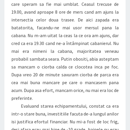
care speram sa fie mai umblat. Ceasul trecuse de
19.00, avand aproape 8 ore de mers cand am ajuns la
intersectia celor doua trasee. De aici zapada era
batatorita, facandu-ne mai usor mersul pana la
cabana. Nu m-am uitat la ceas la ce ora am ajuns, dar
cred ca era 19.30 cand ne-a întâmpinat cabanierul. Nu
mai era nimeni la cabana, majoritatea veneau
probabil sambata seara. Putin obositi, abia asteptam
sa mancam o ciorba calda ce clocotea inca pe foc.
Dupa vreo 20 de minute savuram ciorba de parca era
cea mai buna mancare pe care o mancasem pana
acum. Dupa asa efort, mancam orice, nu mai era loc de
preferinte.
Evaluand starea echipamentului, constat ca era
intr-o stare buna, investitiile facuta de-a lungul anilor
isi justifica efortul financiar. Nu mi-a fost de loc frig,
desi afara erau mai bine de -10 grade, hainele nu erau