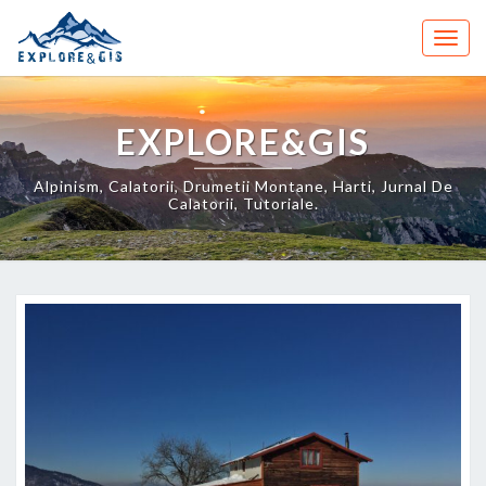
Skip
to
Togg
content
navig
EXPLORE&GIS
Alpinism, Calatorii, Drumetii Montane, Harti, Jurnal De
Calatorii, Tutoriale.