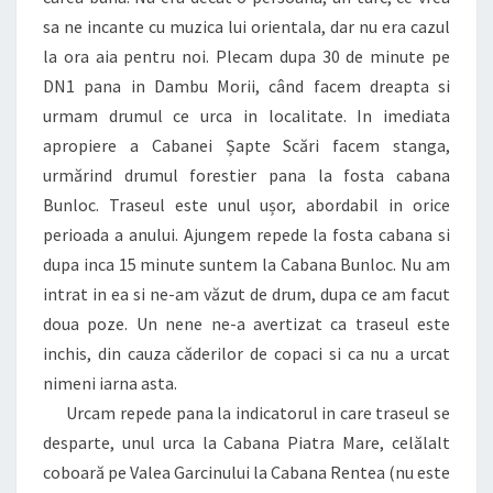
sa ne incante cu muzica lui orientala, dar nu era cazul
la ora aia pentru noi. Plecam dupa 30 de minute pe
DN1 pana in Dambu Morii, când facem dreapta si
urmam drumul ce urca in localitate. In imediata
apropiere a Cabanei Șapte Scări facem stanga,
urmărind drumul forestier pana la fosta cabana
Bunloc. Traseul este unul ușor, abordabil in orice
perioada a anului. Ajungem repede la fosta cabana si
dupa inca 15 minute suntem la Cabana Bunloc. Nu am
intrat in ea si ne-am văzut de drum, dupa ce am facut
doua poze. Un nene ne-a avertizat ca traseul este
inchis, din cauza căderilor de copaci si ca nu a urcat
nimeni iarna asta.
Urcam repede pana la indicatorul in care traseul se
desparte, unul urca la Cabana Piatra Mare, celălalt
coboară pe Valea Garcinului la Cabana Rentea (nu este