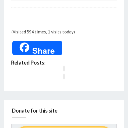
P
b
i
a
a
n
t
a
r
C
a
(Visited 594 times, 1 visits today)
a
C
r
r
a
a
Share
i
i
m
u
a
Related Posts:
l
n
u
i
Donate for this site