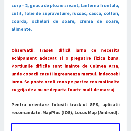
corp – 2, geaca de ploaie si vant, lanterna frontala,
cutit, folie de supravetuire, rucsac, casca, coltari,
coarda, ochelari de soare, crema de soare,
alimente.
Observatii: traseu dificil iarna ce necesita
echipament adecvat si o pregatire fizica buna.
Portiunile dificile sunt inainte de Culmea Arsa,
unde copacii cazuti ingreuneaza mersul, indeosebi
iarna. Se poate ocoli zona pe partea cea mai inalta
cu grija de a nu ne departa foarte mult de marcaj.
Pentru orientare folositi track-ul GPS, aplicatii
recomandate: MapPlus (IOS), Locus Map (Android).