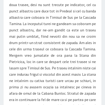
doua trasee, desi nu sunt trecute pe indicator, cel cu
punct albastru care duce tot in Predeal si cel cu banda
albastra care coboara in Timisul de Sus pe la Cascada
Tamina. La inceputul turei ne gandeam sa coboram pe
punct albastru, dar ne-am gandit ca este un traseu
mai putin umblat, fiind nevoiti din nou sa ne croim
drum printr-un strat consistent de zapada. Am ales in
cele din urma traseul ce coboara la Cascada Tamina.
Mergem vreo jumatate de ora pana la Stana din
Pietricica, loc in care se despart cele trei trasee si ne
lasam spre Timisul de Sus. Pe traseu intalnim niste cai
care indurau frigul si viscolul din acest masiv. La stana
ne intalnim cu cativa turisti care urcau pe schiuri, in
prima zi nu avusem ocazia sa intalnesc pe cineva in
afara de omul de la Cabana Bunloc. Stratul de zapada
era in continuare la fel de mare ca si pe partea pe care