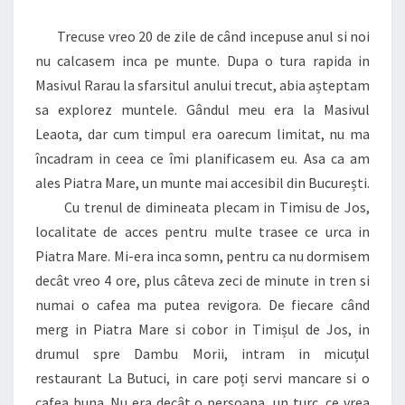
Trecuse vreo 20 de zile de când incepuse anul si noi
nu calcasem inca pe munte. Dupa o tura rapida in
Masivul Rarau la sfarsitul anului trecut, abia așteptam
sa explorez muntele. Gândul meu era la Masivul
Leaota, dar cum timpul era oarecum limitat, nu ma
încadram in ceea ce îmi planificasem eu. Asa ca am
ales Piatra Mare, un munte mai accesibil din București.
Cu trenul de dimineata plecam in Timisu de Jos,
localitate de acces pentru multe trasee ce urca in
Piatra Mare. Mi-era inca somn, pentru ca nu dormisem
decât vreo 4 ore, plus câteva zeci de minute in tren si
numai o cafea ma putea revigora. De fiecare când
merg in Piatra Mare si cobor in Timișul de Jos, in
drumul spre Dambu Morii, intram in micuțul
restaurant La Butuci, in care poți servi mancare si o
cafea buna. Nu era decât o persoana, un turc, ce vrea