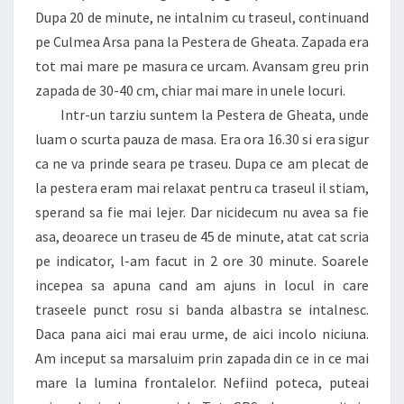
Dupa 20 de minute, ne intalnim cu traseul, continuand
pe Culmea Arsa pana la Pestera de Gheata. Zapada era
tot mai mare pe masura ce urcam. Avansam greu prin
zapada de 30-40 cm, chiar mai mare in unele locuri.
Intr-un tarziu suntem la Pestera de Gheata, unde
luam o scurta pauza de masa. Era ora 16.30 si era sigur
ca ne va prinde seara pe traseu. Dupa ce am plecat de
la pestera eram mai relaxat pentru ca traseul il stiam,
sperand sa fie mai lejer. Dar nicidecum nu avea sa fie
asa, deoarece un traseu de 45 de minute, atat cat scria
pe indicator, l-am facut in 2 ore 30 minute. Soarele
incepea sa apuna cand am ajuns in locul in care
traseele punct rosu si banda albastra se intalnesc.
Daca pana aici mai erau urme, de aici incolo niciuna.
Am inceput sa marsaluim prin zapada din ce in ce mai
mare la lumina frontalelor. Nefiind poteca, puteai