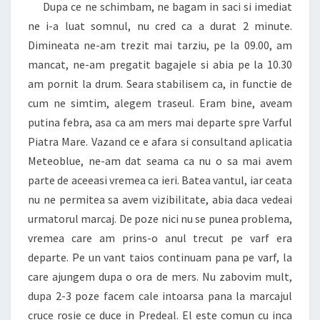
Dupa ce ne schimbam, ne bagam in saci si imediat
ne i-a luat somnul, nu cred ca a durat 2 minute.
Dimineata ne-am trezit mai tarziu, pe la 09.00, am
mancat, ne-am pregatit bagajele si abia pe la 10.30
am pornit la drum. Seara stabilisem ca, in functie de
cum ne simtim, alegem traseul. Eram bine, aveam
putina febra, asa ca am mers mai departe spre Varful
Piatra Mare. Vazand ce e afara si consultand aplicatia
Meteoblue, ne-am dat seama ca nu o sa mai avem
parte de aceeasi vremea ca ieri. Batea vantul, iar ceata
nu ne permitea sa avem vizibilitate, abia daca vedeai
urmatorul marcaj. De poze nici nu se punea problema,
vremea care am prins-o anul trecut pe varf era
departe. Pe un vant taios continuam pana pe varf, la
care ajungem dupa o ora de mers. Nu zabovim mult,
dupa 2-3 poze facem cale intoarsa pana la marcajul
cruce rosie ce duce in Predeal. El este comun cu inca