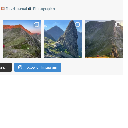
g
Travel journal
Photographer
ore…
Follow on Instagram