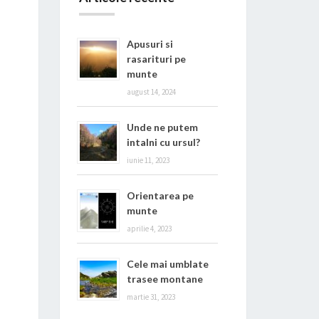
Apusuri si
rasarituri pe
munte
august 14, 2024
Unde ne putem
intalni cu ursul?
iunie 11, 2023
Orientarea pe
munte
aprilie 4, 2023
Cele mai umblate
trasee montane
martie 31, 2023