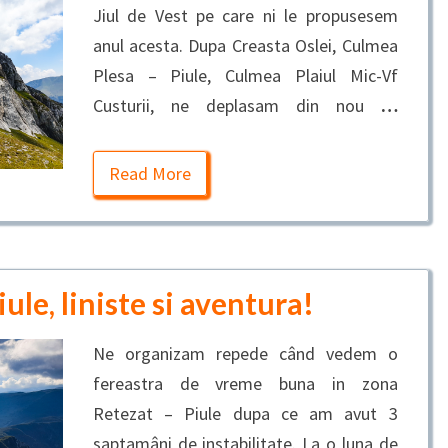
Jiul de Vest pe care ni le propusesem
anul acesta. Dupa Creasta Oslei, Culmea
Plesa – Piule, Culmea Plaiul Mic-Vf
Custurii, ne deplasam din nou
…
Read More
iule, liniste si aventura!
Ne organizam repede când vedem o
fereastra de vreme buna in zona
Retezat – Piule dupa ce am avut 3
saptamâni de instabilitate. La o luna de