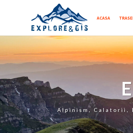
Skip
to
ACASA
TRASE
content
Alpinism, Calatorii,