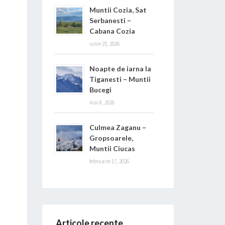
Muntii Cozia, Sat
Serbanesti –
Cabana Cozia
iunie 25, 2026
Noapte de iarna la
Tiganesti – Muntii
Bucegi
mai 8, 2026
Culmea Zaganu –
Gropsoarele,
Muntii Ciucas
februarie 17, 2026
Articole recente