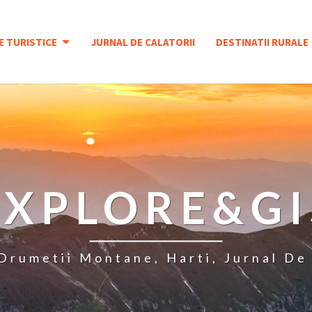
E TURISTICE
JURNAL DE CALATORII
DESTINATII RURALE
EXPLORE&GI
 Drumetii Montane, Harti, Jurnal De 