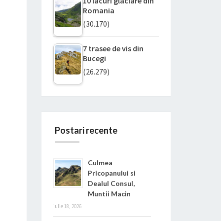
10 lacuri glaciare din
Romania
(30.170)
7 trasee de vis din
Bucegi
(26.279)
Postari recente
Culmea
Pricopanului si
Dealul Consul,
Muntii Macin
iulie 18, 2026