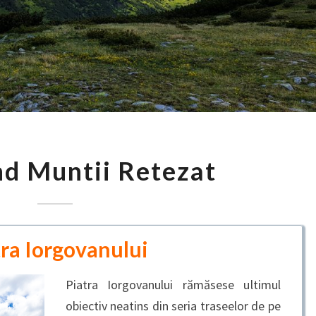
EXPLORAND
nd Muntii Retezat
MUNTII
RETEZAT
tra Iorgovanului
Piatra Iorgovanului rămăsese ultimul
obiectiv neatins din seria traseelor de pe