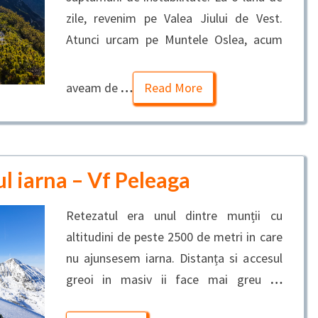
zile, revenim pe Valea Jiului de Vest.
Atunci urcam pe Muntele Oslea, acum
aveam de
…
Read More
l iarna – Vf Peleaga
Retezatul era unul dintre munții cu
altitudini de peste 2500 de metri in care
nu ajunsesem iarna. Distanța si accesul
greoi in masiv ii face mai greu
…