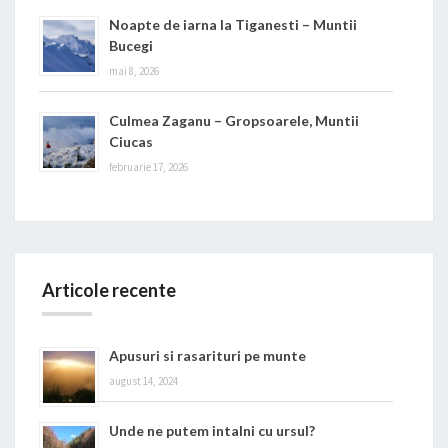
Noapte de iarna la Tiganesti – Muntii
Bucegi
mai 8, 2026
Culmea Zaganu – Gropsoarele, Muntii
Ciucas
februarie 17, 2026
Articole recente
Apusuri si rasarituri pe munte
august 14, 2024
Unde ne putem intalni cu ursul?