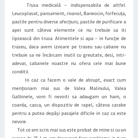
Trusa medicală – indispensabila de altfel.
Leucoplasat, pansament, rivanol, Baneocin, forfecuța,
pastile pentru diverse afecțiuni, pastile de purificare a
apei sunt câteva elemente ce nu trebuie sa iti
lipsească din trusa. Alimentele si apa – in funcție de
traseu, daca avem izvoare pe traseu sau cabane nu
trebuie sa ne încărcam inutil cu greutate, desi, intr-
adevar, cabanele noastre nu ofera cele mai bune
conditii.
In caz ca facem o vale de abrupt, exact cum
menționam mai sus de Valea Malinului, Valea
Galbinele, vom fi nevoiti sa adaugam un ham, o
coarda, casca, un dispozitiv de rapel, câteva carabe
pentru a putea depăși pasajele dificile in caz ca este
nevoie.
Tot ce am scris mai sus este probat de mine si cu un
rucsac de 25 l m-am descurcat fara probleme in ture