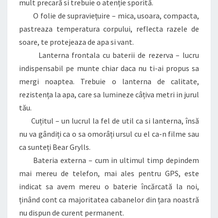
mult precară si trebuie o atenție sporită.
O folie de supraviețuire – mica, usoara, compacta,
pastreaza temperatura corpului, reflecta razele de
soare, te protejeaza de apa si vant.
Lanterna frontala cu baterii de rezerva – lucru
indispensabil pe munte chiar daca nu ti-ai propus sa
mergi noaptea. Trebuie o lanterna de calitate,
rezistența la apa, care sa lumineze câțiva metri in jurul
tău.
Cuțitul – un lucrul la fel de util ca si lanterna, însă
nu va gândiți ca o sa omorâți ursul cu el ca-n filme sau
ca sunteți Bear Grylls.
Bateria externa – cum in ultimul timp depindem
mai mereu de telefon, mai ales pentru GPS, este
indicat sa avem mereu o baterie încărcată la noi,
ținând cont ca majoritatea cabanelor din țara noastră
nu dispun de curent permanent.