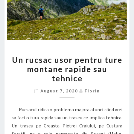
UN
Un rucsac usor pentru ture
RUCSAC
montane rapide sau
USOR
tehnice
PENTRU
TURE
August 7, 2020
Florin
MONTANE
RAPIDE
Rucsacul ridica o problema majora atunci când vrei
SAU
sa faci o tura rapida sau un traseu ce implica tehnica.
TEHNICE
Un traseu pe Creasta Pietrei Craiului, pe Custura
Saratii, pe o vale nemarcata din Bucegi (Malin,