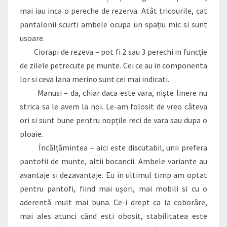
mai iau inca o pereche de rezerva. Atât tricourile, cat
pantalonii scurti ambele ocupa un spațiu mic si sunt
usoare.
Ciorapi de rezeva – pot fi 2 sau 3 perechi in funcție
de zilele petrecute pe munte. Cei ce au in componenta
lor si ceva lana merino sunt cei mai indicati.
Manusi – da, chiar daca este vara, niște linere nu
strica sa le avem la noi. Le-am folosit de vreo câteva
ori si sunt bune pentru nopțile reci de vara sau dupa o
ploaie.
Încălțămintea – aici este discutabil, unii prefera
pantofii de munte, altii bocancii. Ambele variante au
avantaje si dezavantaje. Eu in ultimul timp am optat
pentru pantofi, fiind mai ușori, mai mobili si cu o
aderentă mult mai buna. Ce-i drept ca la coborâre,
mai ales atunci când esti obosit, stabilitatea este