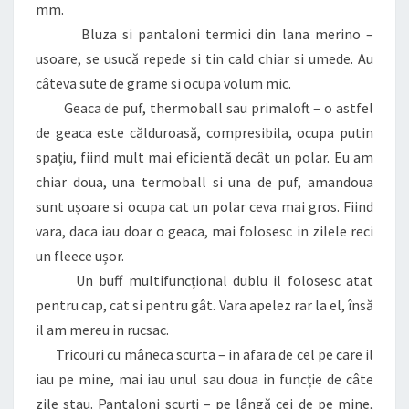
mm.
Bluza si pantaloni termici din lana merino –
usoare, se usucă repede si tin cald chiar si umede. Au
câteva sute de grame si ocupa volum mic.
Geaca de puf, thermoball sau primaloft – o astfel
de geaca este călduroasă, compresibila, ocupa putin
spațiu, fiind mult mai eficientă decât un polar. Eu am
chiar doua, una termoball si una de puf, amandoua
sunt ușoare si ocupa cat un polar ceva mai gros. Fiind
vara, daca iau doar o geaca, mai folosesc in zilele reci
un fleece ușor.
Un buff multifuncțional dublu il folosesc atat
pentru cap, cat si pentru gât. Vara apelez rar la el, însă
il am mereu in rucsac.
Tricouri cu mâneca scurta – in afara de cel pe care il
iau pe mine, mai iau unul sau doua in funcție de câte
zile stau. Pantaloni scurți – pe lângă cei de pe mine,