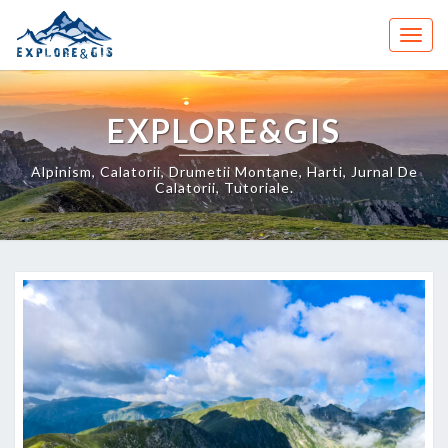
Skip
to
Togg
content
navig
EXPLORE&GIS
Alpinism, Calatorii, Drumetii Montane, Harti, Jurnal De
Calatorii, Tutoriale.