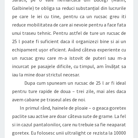
Galbinele) te obliga sa reduci substanțial din lucrurile
pe care le iei cu tine, pentru ca un rucsac greu iti
reduce mobilitatea de care ai nevoie pentru a face fata
unui traseu tehnic. Pentru astfel de ture un rucsac de
25 l poate fi suficient daca il organizezi bine si ai un
echipament ușor eficient. Având câteva experiente cu
un rucsac greu care m-a istovit de puteri sau m-a
incurcat pe pasajele dificile, cu timpul, am învățat sa
iau la mine doar strictul necesar.
Dupa cum spuneam un rucsac de 25 l ar fi ideal
pentru ture rapide de doua – trei zile, mai ales daca
avem cabane pe traseul ales de noi.
In primul rând, hainele de ploaie – o geaca goretex
paclite sau active are doar câteva sute de grame. La fel
si in cazul pantalonilor, care nu trebuie sa fie neaparat
goretex. Eu folosesc unii ultralight ce rezista la 10000