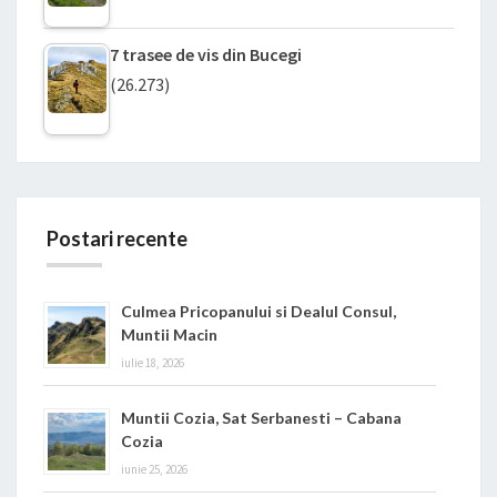
7 trasee de vis din Bucegi
(26.273)
Postari recente
Culmea Pricopanului si Dealul Consul,
Muntii Macin
iulie 18, 2026
Muntii Cozia, Sat Serbanesti – Cabana
Cozia
iunie 25, 2026