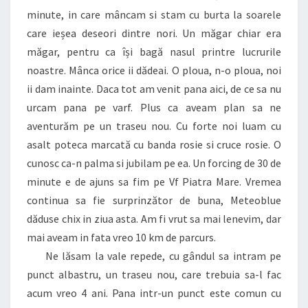
minute, in care mâncam si stam cu burta la soarele
care ieșea deseori dintre nori. Un măgar chiar era
măgar, pentru ca își bagă nasul printre lucrurile
noastre. Mânca orice ii dădeai. O ploua, n-o ploua, noi
ii dam inainte. Daca tot am venit pana aici, de ce sa nu
urcam pana pe varf. Plus ca aveam plan sa ne
aventurăm pe un traseu nou. Cu forte noi luam cu
asalt poteca marcată cu banda rosie si cruce rosie. O
cunosc ca-n palma si jubilam pe ea. Un forcing de 30 de
minute e de ajuns sa fim pe Vf Piatra Mare. Vremea
continua sa fie surprinzător de buna, Meteoblue
dăduse chix in ziua asta. Am fi vrut sa mai lenevim, dar
mai aveam in fata vreo 10 km de parcurs.
Ne lăsam la vale repede, cu gândul sa intram pe
punct albastru, un traseu nou, care trebuia sa-l fac
acum vreo 4 ani. Pana intr-un punct este comun cu