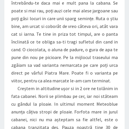
întrebându-te daca mai e mult pana la cabana. Se
poate si mai rau, poți auzi cele mai alese jargoane sau
poți găsi locuri in care unii sparg semințe. Ruta o știu
bine, am urcat si coborât de vreo câteva ori, atât vara
cat si iarna. Te tine in priza tot timpul, are o panta
înclinată ce te obliga sa-ti tragi sufletul din cand in
cand. O ciocolata, o aluna de padure, o gura de apa te
pune din nou pe picioare. Pe la mijlocul traseului ma
zgâiam sa vad varianta nemarcata pe care poți urca
direct pe vârful Piatra Mare. Poate fi o varianta pe
viitor, pentru ca alea marcate le-am cam terminat.
Creștem in altitudine ușor si in 2 ore ne tolănim in
fata cabanei. Norii se plimbau pe cer, iar noi stăteam
cu gândul la ploaie. In ultimul moment Meteoblue
anunța câțiva stropi de ploaie. Forfota mare in jurul
cabanei, nici nu ma așteptam sa fie altfel, este o
cabana tranzitata des. Pauza noastră tine 30 de