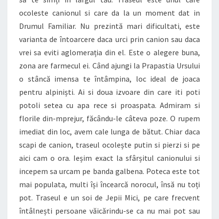
ocoleste canionul si care da la un moment dat in
Drumul Familiar. Nu prezintă mari dificultati, este
varianta de întoarcere daca urci prin canion sau daca
vrei sa eviti aglomerația din el. Este o alegere buna,
zona are farmecul ei. Când ajungi la Prapastia Ursului
o stâncă imensa te întâmpina, loc ideal de joaca
pentru alpiniști. Ai si doua izvoare din care iti poti
potoli setea cu apa rece si proaspata. Admiram si
florile din-mprejur, făcându-le câteva poze. O rupem
imediat din loc, avem cale lunga de bătut. Chiar daca
scapi de canion, traseul ocolește putin si pierzi si pe
aici cam o ora. Ieșim exact la sfârșitul canionului si
incepem sa urcam pe banda galbena. Poteca este tot
mai populata, multi își încearcă norocul, însă nu toți
pot. Traseul e un soi de Jepii Mici, pe care frecvent
întâlnești persoane văicărindu-se ca nu mai pot sau