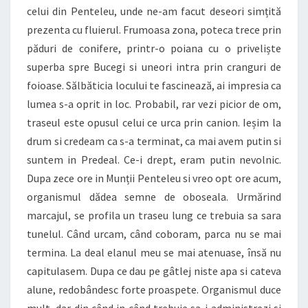
celui din Penteleu, unde ne-am facut deseori simțită
prezenta cu fluierul. Frumoasa zona, poteca trece prin
păduri de conifere, printr-o poiana cu o priveliște
superba spre Bucegi si uneori intra prin cranguri de
foioase. Sălbăticia locului te fascinează, ai impresia ca
lumea s-a oprit in loc. Probabil, rar vezi picior de om,
traseul este opusul celui ce urca prin canion. Ieșim la
drum si credeam ca s-a terminat, ca mai avem putin si
suntem in Predeal. Ce-i drept, eram putin nevolnic.
Dupa zece ore in Munții Penteleu si vreo opt ore acum,
organismul dădea semne de oboseala. Urmărind
marcajul, se profila un traseu lung ce trebuia sa sara
tunelul. Când urcam, când coboram, parca nu se mai
termina. La deal elanul meu se mai atenuase, însă nu
capitulasem. Dupa ce dau pe gâtlej niste apa si cateva
alune, redobândesc forte proaspete. Organismul duce
mult, dar din când in când trebuie sa-i administrezi si