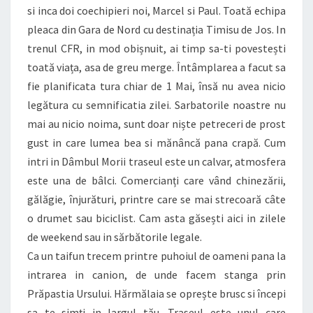
si inca doi coechipieri noi, Marcel si Paul. Toată echipa
pleaca din Gara de Nord cu destinația Timisu de Jos. In
trenul CFR, in mod obișnuit, ai timp sa-ti povestești
toată viața, asa de greu merge. Întâmplarea a facut sa
fie planificata tura chiar de 1 Mai, însă nu avea nicio
legătura cu semnificatia zilei. Sarbatorile noastre nu
mai au nicio noima, sunt doar niște petreceri de prost
gust in care lumea bea si mănâncă pana crapă. Cum
intri in Dâmbul Morii traseul este un calvar, atmosfera
este una de bâlci. Comercianți care vând chinezării,
gălăgie, înjurături, printre care se mai strecoară câte
o drumet sau biciclist. Cam asta găsești aici in zilele
de weekend sau in sărbătorile legale.
Ca un taifun trecem printre puhoiul de oameni pana la
intrarea in canion, de unde facem stanga prin
Prăpastia Ursului. Hărmălaia se oprește brusc si începi
sa te simți in largul tău. Traseul este unul care