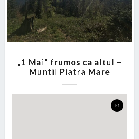
„1
„1 Mai” frumos ca altul –
MAI”
Muntii Piatra Mare
FRUMOS
CA
ALTUL
–
MUNTII
PIATRA
MARE