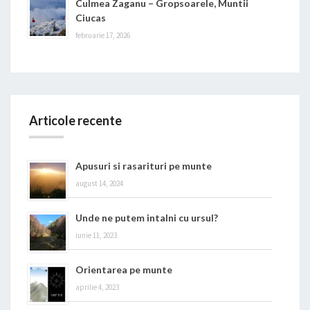
Culmea Zaganu – Gropsoarele, Muntii
Ciucas
februarie 17, 2026
Articole recente
Apusuri si rasarituri pe munte
august 14, 2024
Unde ne putem intalni cu ursul?
iunie 11, 2023
Orientarea pe munte
aprilie 4, 2023