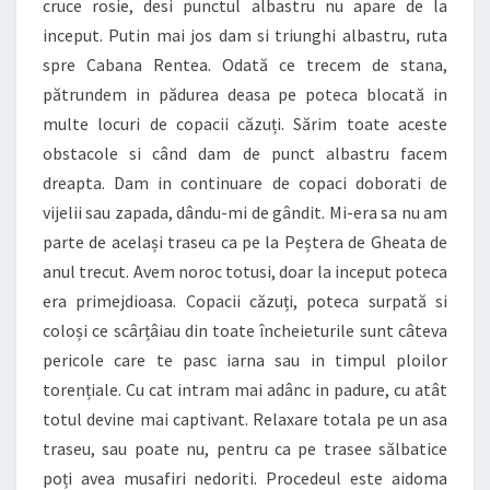
cruce rosie, desi punctul albastru nu apare de la
inceput. Putin mai jos dam si triunghi albastru, ruta
spre Cabana Rentea. Odată ce trecem de stana,
pătrundem in pădurea deasa pe poteca blocată in
multe locuri de copacii căzuți. Sărim toate aceste
obstacole si când dam de punct albastru facem
dreapta. Dam in continuare de copaci doborati de
vijelii sau zapada, dându-mi de gândit. Mi-era sa nu am
parte de același traseu ca pe la Peștera de Gheata de
anul trecut. Avem noroc totusi, doar la inceput poteca
era primejdioasa. Copacii căzuți, poteca surpată si
coloși ce scârțâiau din toate încheieturile sunt câteva
pericole care te pasc iarna sau in timpul ploilor
torențiale. Cu cat intram mai adânc in padure, cu atât
totul devine mai captivant. Relaxare totala pe un asa
traseu, sau poate nu, pentru ca pe trasee sălbatice
poți avea musafiri nedoriti. Procedeul este aidoma