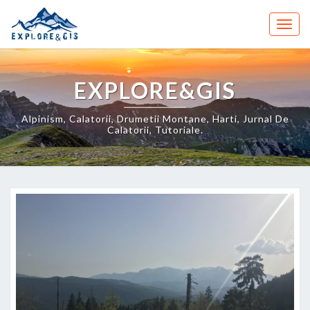
Skip
to
Togg
content
navig
EXPLORE&GIS
Alpinism, Calatorii, Drumetii Montane, Harti, Jurnal De
Calatorii, Tutoriale.